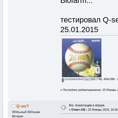
Biofarm...
тестировал Q-se
25.01.2015
prostadiumboxf.jpg
(103.7 КБ, 404x398 -
«
Последнее редактирование: 25 Январь 2
Re: Аннотации к играм.
Q-ser7
«
Ответ #32 :
25 Январь 2015, 16:36
REALьный 3DOшник
Ветеран