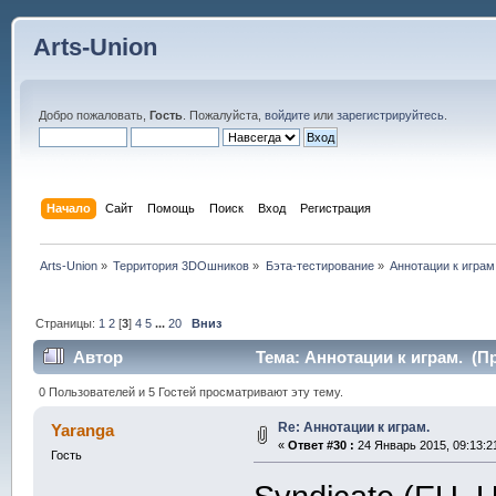
Arts-Union
Добро пожаловать,
Гость
. Пожалуйста,
войдите
или
зарегистрируйтесь
.
Начало
Сайт
Помощь
Поиск
Вход
Регистрация
Arts-Union
»
Территория 3DOшников
»
Бэта-тестирование
»
Аннотации к играм
Страницы:
1
2
[
3
]
4
5
...
20
Вниз
Автор
Тема: Аннотации к играм. (Пр
0 Пользователей и 5 Гостей просматривают эту тему.
Re: Аннотации к играм.
Yaranga
«
Ответ #30 :
24 Январь 2015, 09:13:2
Гость