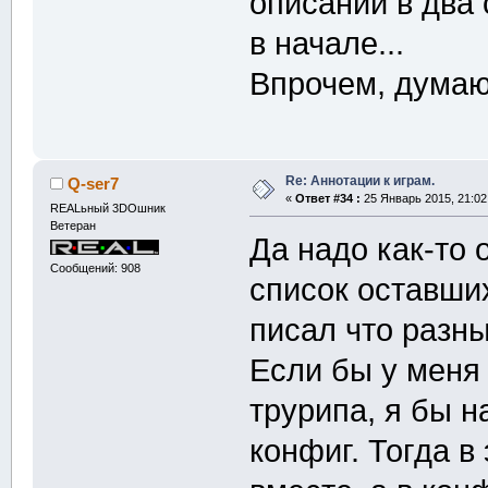
описаний в два
в начале...
Впрочем, думаю
Re: Аннотации к играм.
Q-ser7
«
Ответ #34 :
25 Январь 2015, 21:02
REALьный 3DOшник
Ветеран
Да надо как-то 
Сообщений: 908
список оставши
писал что разны
Если бы у меня
трурипа, я бы н
конфиг. Тогда в