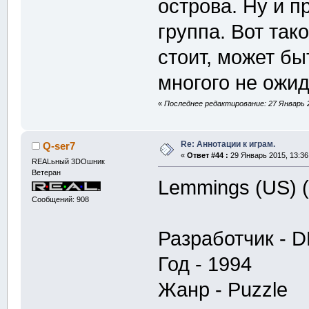
острова. Ну и п
группа. Вот так
стоит, может бы
многого не ожид
«
Последнее редактирование: 27 Январь 2
Re: Аннотации к играм.
Q-ser7
«
Ответ #44 :
29 Январь 2015, 13:36
REALьный 3DOшник
Ветеран
Lemmings (US) 
Сообщений: 908
Разработчик - 
Год - 1994
Жанр - Puzzle