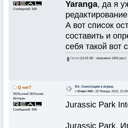
Yaranga
, да я 
Сообщений: 908
редактированием
А вот список о
составить и опр
себя такой вот 
См.txt
(14.91 КБ - загружено 1842 раз.)
Re: Аннотации к играм.
Q-ser7
«
Ответ #43 :
26 Январь 2015, 21:09
REALьный 3DOшник
Ветеран
Jurassic Park Int
Сообщений: 908
Jurassic Park. 