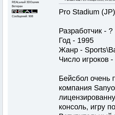
REALьный 3DOшник
Ветеран
Pro Stadium (JP
Сообщений: 908
Разработчик - ?
Год - 1995
Жанр - Sports\B
Число игроков -
Бейсбол очень 
компания Sanyo
лицензированну
консоль, игру п