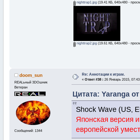
nighttrap1.jpg
(19.41 КБ, 640x480 - прос
nighttrap2.jpg
(19.61 КБ, 640x480 - прос
Re: Аннотации к играм.
doom_sun
«
Ответ #38 :
26 Январь 2015, 07:43
REALьный 3DOшник
Ветеран
Цитата: Yaranga от
Shock Wave (US, 
Японская версия и
европейской умест
Сообщений: 1344