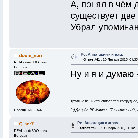
А, понял в чём 
существует две 
Убрал упоминан
Re: Аннотации к играм.
doom_sun
«
Ответ #41 :
26 Январь 2015, 09:35
REALьный 3DOшник
Ветеран
Ну и я и думаю 
Трудные вещи становятся только труднее,
(с) Джордж Р.Р. Мартин "Таинственный р
Сообщений: 1344
Re: Аннотации к играм.
Q-ser7
«
Ответ #42 :
26 Январь 2015, 11:40:1
REALьный 3DOшник
Ветеран