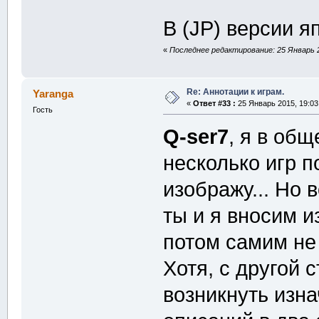
В (JP) версии я
«
Последнее редактирование: 25 Январь 2
Re: Аннотации к играм.
Yaranga
«
Ответ #33 :
25 Январь 2015, 19:03
Гость
Q-ser7
, я в общ
несколько игр п
изображу... Но 
ты и я вносим и
потом самим не 
Хотя, с другой 
возникнуть изна