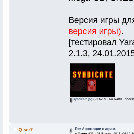
Версия игры д
версия игры)
.
[тестировал Ya
2.1.3, 24.01.2015
syndicate.jpg
(23.62 КБ, 640x480 - просм
Re: Аннотации к играм.
Q-ser7
«
Ответ #31 :
25 Январь 2015, 04:12:3