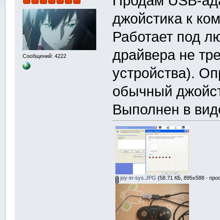
Продам USB-ад
джойстика к ко
Работает под л
драйвера не тре
Сообщений: 4222
устройства). О
обычный джойсти
Выполнен в виде
joy-in-sys.JPG
(58.71 КБ, 895x588 - про