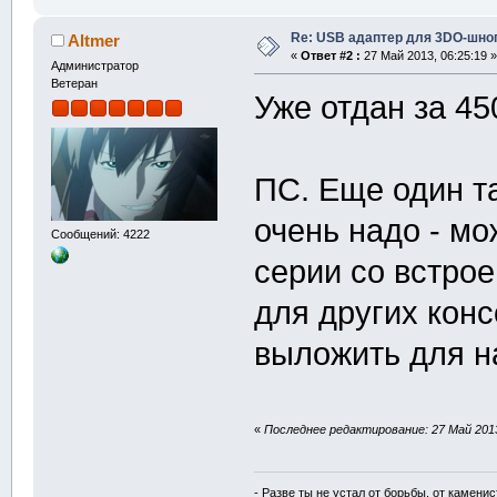
Re: USB адаптер для 3DO-шно
Altmer
«
Ответ #2 :
27 Май 2013, 06:25:19 »
Администратор
Ветеран
Уже отдан за 45
ПС. Еще один та
очень надо - мо
Сообщений: 4222
серии со встро
для других кон
выложить для н
«
Последнее редактирование: 27 Май 2013,
- Разве ты не устал от борьбы, от камени