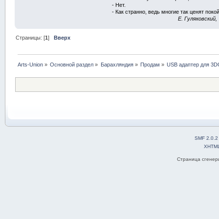
- Нет.
- Как странно, ведь многие так ценят покой
E. Гуляковский,
Страницы: [
1
]
Вверх
Arts-Union
»
Основной раздел
»
Барахляндия
»
Продам
»
USB адаптер для 3D
SMF 2.0.2
XHTM
Страница сгенери