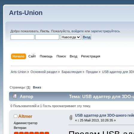
Arts-Union
Добро пожаловать,
Гость
. Пожалуйста,
войдите
или
зарегистрируйтесь
.
Начало
Сайт
Помощь
Поиск
Вход
Регистрация
Arts-Union
»
Основной раздел
»
Барахляндия
»
Продам
»
USB адаптер для 3D
Страницы: [
1
]
Вниз
Автор
Тема: USB адаптер для 3DO-ш
0 Пользователей и 1 Гость просматривают эту тему.
USB адаптер для 3DO-шного ге
Altmer
«
:
25 Май 2013, 10:26:35 »
Администратор
Ветеран