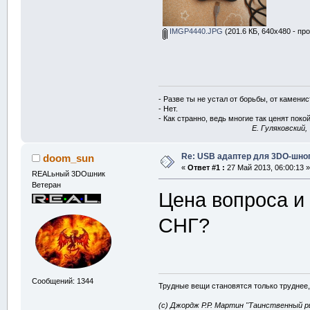
IMGP4440.JPG
(201.6 КБ, 640x480 - пр
- Разве ты не устал от борьбы, от камени
- Нет.
- Как странно, ведь многие так ценят покой
E. Гуляковский,
Re: USB адаптер для 3DO-шно
doom_sun
«
Ответ #1 :
27 Май 2013, 06:00:13 »
REALьный 3DOшник
Ветеран
Цена вопроса и
СНГ?
Сообщений: 1344
Трудные вещи становятся только труднее,
(с) Джордж Р.Р. Мартин "Таинственный р