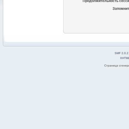
Продолжительность сесси
Запомнит
SMF 2.0.2
XHTM
Страница сгенери