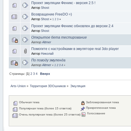
Проект эмуляции Феникс - версия 2.5 !
Автор
Shost
Возвращение FreeDO =)
Автор
Shost
«
1
2
3
»
Проект эмуляции Феникс обновлен до версии 2.4
Автор
Shost
Открытое бета тестирование
Автор
Altmer
Помогите с настройками в эмуляторе real 3do player
Автор
Николай
По поводу эмуленда
Автор
Altmer
«
1
2
3
4
»
Страницы: [
1
]
2
3
4
Вверх
Arts-Union
»
Территория 3DOшников
»
Эмуляция
Обычная тема
Заблокированная тема
Прикрепленная тема
Популярная тема (более 15 ответов)
Голосование
Очень популярная тема (более 25 ответов)