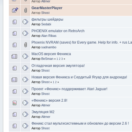
Автор
Altmer
GearMasterPlayer
Автор
Shost
фильтры шейдеры
Автор
Sedabi
PHOENIX emulator on RetroArch
Автор
Alan Ribas
Phoenix NVRAM (saves) for Every game. Help for info. + rus L
Автор
sadnambo
MacOS версия Феникса
Автор
BeSman
«
1
2
3
»
Отладочная версия эмулятора!
Автор
Shost
Новая версия Феникса и Сердитый Ягуар для андроида!
Автор
Shost
«
1
2
»
Проект «Феникс» поддерживает Atari Jaguar!
Автор
Shost
«Феникс» версия 2.8!
Автор
Altmer
Эмуляция М2
Автор
Altmer
Феникс стал мультисистемным и обновлен до версии 2.6 !
Автор
Shost