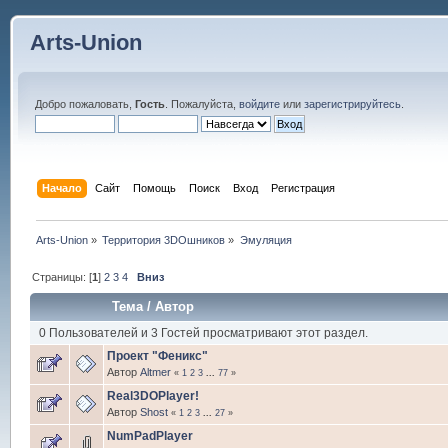
Arts-Union
Добро пожаловать,
Гость
. Пожалуйста,
войдите
или
зарегистрируйтесь
.
Начало
Сайт
Помощь
Поиск
Вход
Регистрация
Arts-Union
»
Территория 3DOшников
»
Эмуляция
Страницы: [
1
]
2
3
4
Вниз
Тема
/
Автор
0 Пользователей и 3 Гостей просматривают этот раздел.
Проект "Феникс"
Автор
Altmer
«
1
2
3
...
77
»
Real3DOPlayer!
Автор
Shost
«
1
2
3
...
27
»
NumPadPlayer