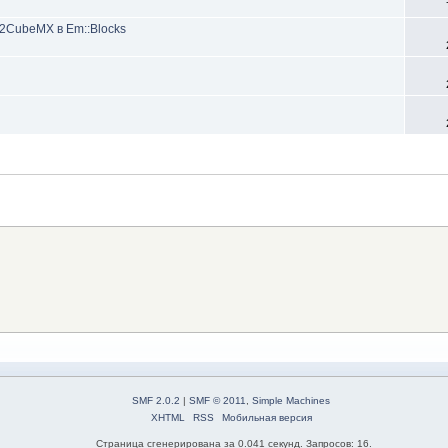
32CubeMX в Em::Blocks
SMF 2.0.2
|
SMF © 2011
,
Simple Machines
XHTML
RSS
Мобильная версия
Страница сгенерирована за 0.041 секунд. Запросов: 16.