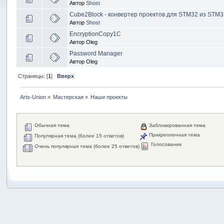
Автор
Shost
Cube2Block - конвертер проектов для STM32 из STM
Автор
Shost
EncryptionCopy1C
Автор Oleg
Password Manager
Автор Oleg
Страницы: [
1
]
Вверх
Arts-Union
»
Мастерская
»
Наши проекты
Обычная тема
Заблокированная тема
Прикрепленная тема
Популярная тема (более 15 ответов)
Голосование
Очень популярная тема (более 25 ответов)