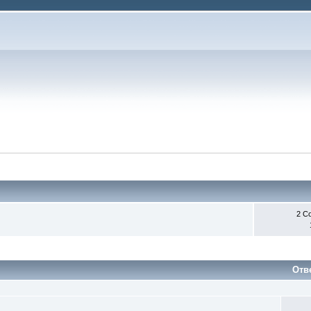
2 С
Отв