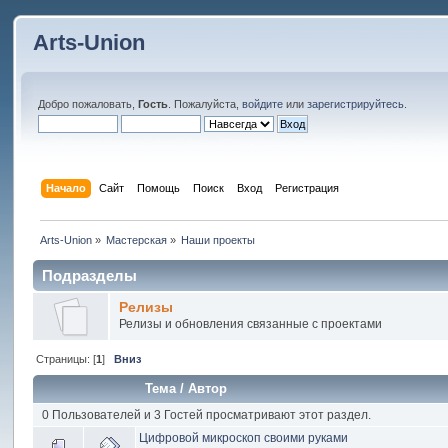
Arts-Union
Добро пожаловать,
Гость
. Пожалуйста,
войдите
или
зарегистрируйтесь
.
Начало
Сайт
Помощь
Поиск
Вход
Регистрация
Arts-Union
»
Мастерская
»
Наши проекты
Подразделы
Релизы
Релизы и обновления связанные с проектами
Страницы: [
1
]
Вниз
Тема
/
Автор
0 Пользователей и 3 Гостей просматривают этот раздел.
Цифровой микроскоп своими руками