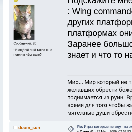
Подскажите мне
: Wing commander
других платформ
платформах они
Заранее большо
Сообщений: 28
Чё ещё чё ещё такое я не
знает и что то 
понял в чём дело?
Мир... Мир который не 
желавших обрести боже
поднимается из руин. В
время для того чтобы жи
мятежные души обрести
Re: Игры которые не идут на э
doom_sun
«
Ответ #1 :
23 Март 2009, 02:52:53 