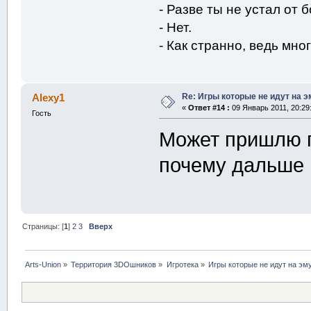
- Разве ты не устал от 
- Нет.
- Как странно, ведь мног
Re: Игры которые не идут на э
Alexy1
«
Ответ #14 :
09 Январь 2011, 20:29:
Гость
Может пришлю п
почему дальше 
Страницы: [
1
]
2
3
Вверх
Arts-Union
»
Территория 3DOшников
»
Игротека
»
Игры которые не идут на эм