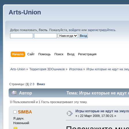
Arts-Union
Добро пожаловать,
Гость
. Пожалуйста,
войдите
или
зарегистрируйтесь
.
Начало
Сайт
Помощь
Поиск
Вход
Регистрация
Arts-Union
»
Территория 3DOшников
»
Игротека
»
Игры которые не идут на эм
Страницы: [
1
]
2
3
Вниз
Автор
Тема: Игры которые не идут 
0 Пользователей и 1 Гость просматривают эту тему.
Игры которые не идут на эмул
SIMBA
«
:
22 Март 2009, 17:30:21 »
Я даун.
Новенький