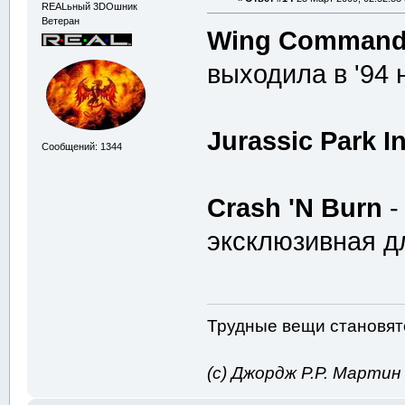
REALьный 3DOшник
Ветеран
Wing Commander 
выходила в '94 
Jurassic Park In
Сообщений: 1344
Crash 'N Burn
-
эксклюзивная д
Трудные вещи становятс
(с) Джордж Р.Р. Марти