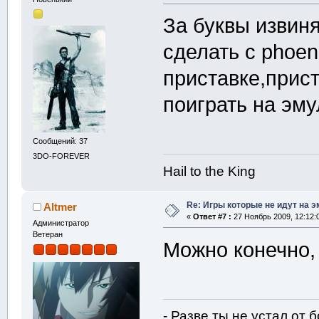
За буквы извин
сделать с phoen
приставке,прис
поиграть на эм
Сообщений: 37
3DO-FOREVER
Hail to the King
Re: Игры которые не идут на э
Altmer
«
Ответ #7 :
27 Ноябрь 2009, 12:12:
Администратор
Ветеран
Можно конечно, 
- Разве ты не устал от 