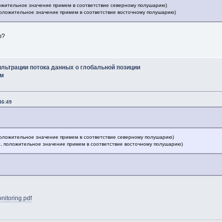
оложительное значение примем в соответствие северному полушарию)
, положительное значение примем в соответствие восточному полушарию)
ю?
ильтрации потока данных о глобальной позиции
им
46:49
, положительное значение примем в соответствие северному полушарию)
180, положительное значение примем в соответствие восточному полушарию)
onitoring.pdf