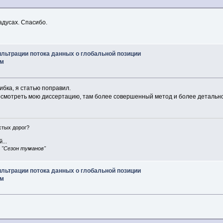
адусах. Спасибо.
ильтрации потока данных о глобальной позиции
им
бка, я статью поправил.
смотреть мою диссертацию, там более совершенный метод и более детальн
истых дорог?
...
, "Сезон туманов"
ильтрации потока данных о глобальной позиции
им