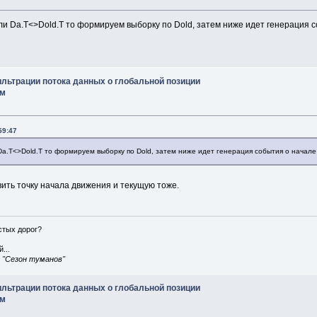
сли Da.T<>Dold.T то формируем выборку по Dold, затем ниже идет генерация
ильтрации потока данных о глобальной позиции
им
59:47
Da.T<>Dold.T то формируем выборку по Dold, затем ниже идет генерация события о начале
ить точку начала движения и текущую тоже.
истых дорог?
...
, "Сезон туманов"
ильтрации потока данных о глобальной позиции
им