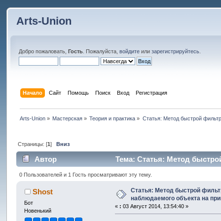
Arts-Union
Добро пожаловать,
Гость
. Пожалуйста,
войдите
или
зарегистрируйтесь
.
Начало
Сайт
Помощь
Поиск
Вход
Регистрация
Arts-Union
»
Мастерская
»
Теория и практика
»
Статья: Метод быстрой фильтр
Страницы: [
1
]
Вниз
Автор
Тема: Статья: Метод быстро
0 Пользователей и 1 Гость просматривают эту тему.
Статья: Метод быстрой фильт
Shost
наблюдаемого объекта на пр
Бот
«
:
03 Август 2014, 13:54:40 »
Новенький