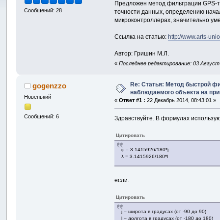
Предложен метод фильтрации GPS-т
Сообщений: 28
точности данных, определению начал
микроконтроллерах, значительно ум
Ссылка на статью:
http://www.arts-uni
Автор: Гришин М.Л.
«
Последнее редактирование: 03 Август 2
Re: Статья: Метод быстрой ф
gogenzzo
наблюдаемого объекта на пр
Новенький
«
Ответ #1 :
22 Декабрь 2014, 08:43:01 »
Сообщений: 6
Здравствуйте. В формулах используют
Цитировать
φ = 3.1415926/180*j
λ = 3.1415926/180*l
если:
Цитировать
j – широта в градусах (от -90 до 90)
l – долгота в градусах (от -180 до 180)