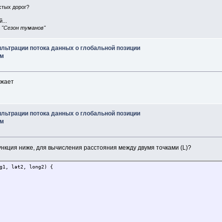
истых дорог?
...
, "Сезон туманов"
ильтрации потока данных о глобальной позиции
им
ажает
ильтрации потока данных о глобальной позиции
им
нкция ниже, для вычисления расстояния между двумя точками (L)?
g1, lat2, long2) {