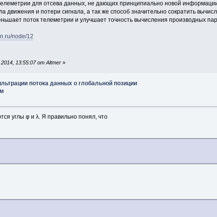
елеметрии для отсева данных, не дающих принципиально новой информации
а движения и потери сигнала, а так же способ значительно сократить вычис
еньшает поток телеметрии и улучшает точность вычисления производных па
on.ru/node/12
014, 13:55:07 от Altmer
»
ильтрации потока данных о глобальной позиции
им
ся углы φ и λ. Я правильно понял, что