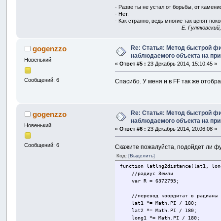
- Разве ты не устал от борьбы, от камен
- Нет.
- Как странно, ведь многие так ценят покой
E. Гуляковский
Re: Статья: Метод быстрой ф
gogenzzo
наблюдаемого объекта на пр
Новенький
«
Ответ #5 :
23 Декабрь 2014, 15:10:45 »
Сообщений: 6
Спасибо. У меня и в FF так же отобр
Re: Статья: Метод быстрой ф
gogenzzo
наблюдаемого объекта на пр
Новенький
«
Ответ #6 :
23 Декабрь 2014, 20:06:08 »
Сообщений: 6
Скажите пожалуйста, подойдет ли фу
Код:
[Выделить]
function latlng2distance(lat1, lon
//радиус Земли
var R = 6372795;
//перевод коордитат в радианы
lat1 *= Math.PI / 180;
lat2 *= Math.PI / 180;
long1 *= Math.PI / 180;