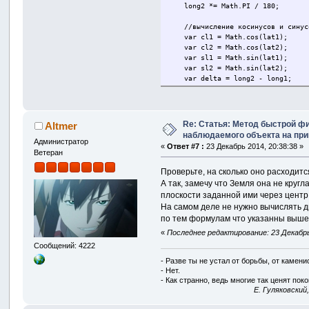
long2 *= Math.PI / 180;
//вычисление косинусов и синусо
var cl1 = Math.cos(lat1);
var cl2 = Math.cos(lat2);
var sl1 = Math.sin(lat1);
var sl2 = Math.sin(lat2);
var delta = long2 - long1;
var cdelta = Math.cos(delta);
var sdelta = Math.sin(delta);
//вычисления длины большого кр
Re: Статья: Метод быстрой ф
Altmer
var y = Math.sqrt(Math.pow(cl2 *
наблюдаемого объекта на пр
var x = sl1 * sl2 + cl1 * cl2 
Администратор
«
Ответ #7 :
23 Декабрь 2014, 20:38:38 »
var ad = Math.atan2(y, x);
Ветеран
var dist = ad * R; //расстояние 
Проверьте, на сколько оно расходится
return dist
А так, замечу что Земля она не круг
}
плоскости заданной ими через центр
На самом деле не нужно вычислять д
по тем формулам что указанны выш
«
Последнее редактирование: 23 Декабрь 
Сообщений: 4222
- Разве ты не устал от борьбы, от камен
- Нет.
- Как странно, ведь многие так ценят покой
E. Гуляковский