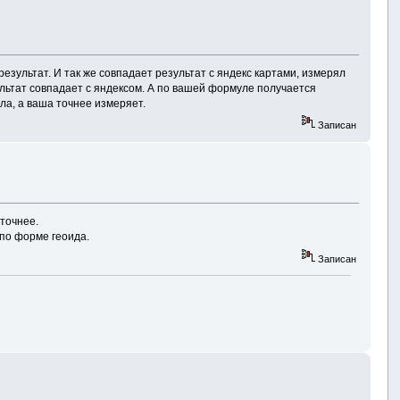
ультат. И так же совпадает результат с яндекс картами, измерял
ультат совпадает с яндексом. А по вашей формуле получается
ла, а ваша точнее измеряет.
Записан
точнее.
 по форме геоида.
Записан