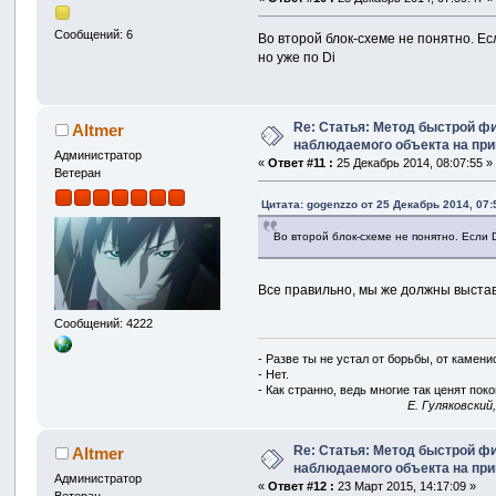
Сообщений: 6
Во второй блок-схеме не понятно. Е
но уже по Di
Re: Статья: Метод быстрой ф
Altmer
наблюдаемого объекта на пр
Администратор
«
Ответ #11 :
25 Декабрь 2014, 08:07:55 »
Ветеран
Цитата: gogenzzo от 25 Декабрь 2014, 07:
Во второй блок-схеме не понятно. Если 
Все правильно, мы же должны выстав
Сообщений: 4222
- Разве ты не устал от борьбы, от камен
- Нет.
- Как странно, ведь многие так ценят покой
E. Гуляковский
Re: Статья: Метод быстрой ф
Altmer
наблюдаемого объекта на пр
Администратор
«
Ответ #12 :
23 Март 2015, 14:17:09 »
Ветеран