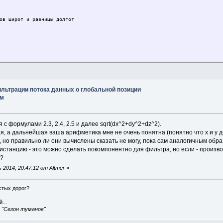
в широт и разницы долгот
уга
ильтрации потока данных о глобальной позиции
 sdelta, 2) + Math.pow(cl1 * sl2 - sl1 * cl2 * cdelta, 2));
им
* cdelta;
между двумя координатами в метрах
 с формулами 2.3, 2.4, 2.5 и далее sqrt(dx^2+dy^2+dz^2).
лая, а дальнейшая ваша арифметика мне не очень понятна (понятно что x и y
, но правильно ли они вычислены сказать не могу, пока сам аналогичным обр
истанцию - это можно сделать покомпонентно для фильтра, но если - произво
е?
2014, 20:47:12 от Altmer
»
истых дорог?
...
, "Сезон туманов"