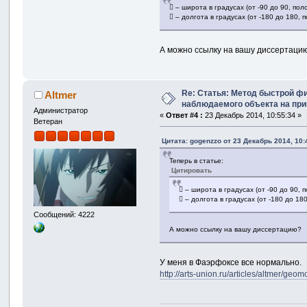
 – широта в градусах (от -90 до 90, п
 – долгота в градусах (от -180 до 180
А можно ссылку на вашу диссертаци
Re: Статья: Метод быстрой ф
Altmer
наблюдаемого объекта на пр
Администратор
«
Ответ #4 :
23 Декабрь 2014, 10:55:34 »
Ветеран
Цитата: gogenzzo от 23 Декабрь 2014, 10:
Теперь в статье:
Цитировать
 – широта в градусах (от -90 до 90
 – долгота в градусах (от -180 до 
Сообщений: 4222
А можно ссылку на вашу диссертацию?
У меня в Фаэрфоксе все нормально.
http://arts-union.ru/articles/altmer/geom