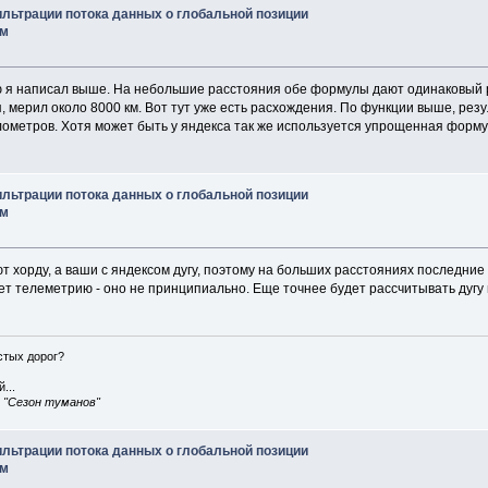
ильтрации потока данных о глобальной позиции
им
я написал выше. На небольшие расстояния обе формулы дают одинаковый рез
, мерил около 8000 км. Вот тут уже есть расхождения. По функции выше, рез
лометров. Хотя может быть у яндекса так же используется упрощенная форму
ильтрации потока данных о глобальной позиции
им
 хорду, а ваши с яндексом дугу, поэтому на больших расстояниях последние 
лет телеметрию - оно не принципиально. Еще точнее будет рассчитывать дугу
истых дорог?
...
, "Сезон туманов"
ильтрации потока данных о глобальной позиции
им