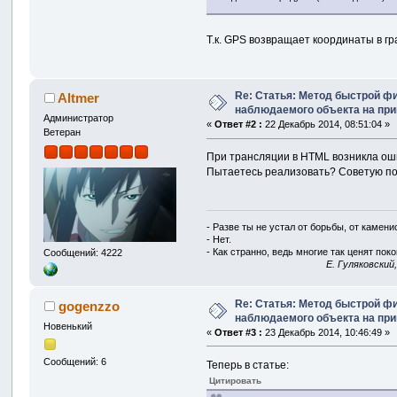
Т.к. GPS возвращает координаты в гр
Re: Статья: Метод быстрой ф
Altmer
наблюдаемого объекта на пр
Администратор
«
Ответ #2 :
22 Декабрь 2014, 08:51:04 »
Ветеран
При трансляции в HTML возникла оши
Пытаетесь реализовать? Советую по
- Разве ты не устал от борьбы, от камен
- Нет.
- Как странно, ведь многие так ценят покой
Сообщений: 4222
E. Гуляковский
Re: Статья: Метод быстрой ф
gogenzzo
наблюдаемого объекта на пр
Новенький
«
Ответ #3 :
23 Декабрь 2014, 10:46:49 »
Сообщений: 6
Теперь в статье:
Цитировать