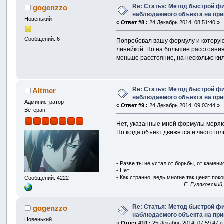
Re: Статья: Метод быстрой ф
gogenzzo
наблюдаемого объекта на пр
Новенький
«
Ответ #8 :
24 Декабрь 2014, 08:51:40 »
Сообщений: 6
Попробовал вашу формулу и которую 
линейкой. Но на большие расстояния
меньше расстояние, на несколько ки
Re: Статья: Метод быстрой ф
Altmer
наблюдаемого объекта на пр
Администратор
«
Ответ #9 :
24 Декабрь 2014, 09:03:44 »
Ветеран
Нет, указанные мной формулы меряют
Но когда объект движется и часто ш
- Разве ты не устал от борьбы, от камен
- Нет.
- Как странно, ведь многие так ценят покой
Сообщений: 4222
E. Гуляковский
Re: Статья: Метод быстрой ф
gogenzzo
наблюдаемого объекта на пр
Новенький
«
Ответ #10 :
25 Декабрь 2014, 07:59:47 »