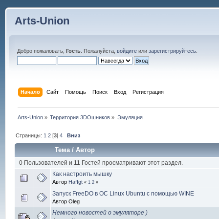
Arts-Union
Добро пожаловать,
Гость
. Пожалуйста,
войдите
или
зарегистрируйтесь
.
Начало
Сайт
Помощь
Поиск
Вход
Регистрация
Arts-Union
»
Территория 3DOшников
»
Эмуляция
Страницы:
1
2
[
3
]
4
Вниз
Тема
/
Автор
0 Пользователей и 11 Гостей просматривают этот раздел.
Как настроить мышку
Автор
Haffgt
«
1
2
»
Запуск FreeDO в ОС Linux Ubuntu с помощью WINE
Автор Oleg
Немного новостей о эмуляторе )