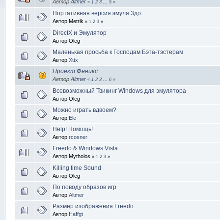
Автор
Altmer
«
1
2
3
...
5
»
Портативная версия эмуля 3до
Автор Metrik
«
1
2
3
»
DirectX и Эмулятор
Автор Oleg
Маленькая просьба к Господам Бэта-тэстерам.
Автор
Xttx
Проект Феникс
Автор
Altmer
«
1
2
3
...
6
»
Всевозможный Твикинг Windows для эмулятора
Автор Oleg
Можно играть вдвоем?
Автор
Ele
Help! Помощь!
Автор
rcosner
Freedo & Windows Vista
Автор Mytholos
«
1
2
3
»
Killing time Sound
Автор Oleg
По поводу образов игр
Автор
Altmer
Размер изображения Freedo.
Автор
Haffgt