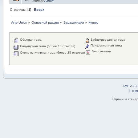
Автор
Altmer
Страницы: [
1
]
Вверх
Arts-Union
»
Основной раздел
»
Барахляндия
»
Куплю
Обычная тема
Заблокированная тема
Прикрепленная тема
Популярная тема (более 15 ответов)
Голосование
Очень популярная тема (более 25 ответов)
SMF 2.0.2
XHTM
Страница сгенер