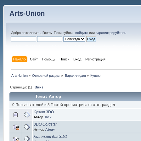
Arts-Union
Добро пожаловать,
Гость
. Пожалуйста,
войдите
или
зарегистрируйтесь
.
Начало
Сайт
Помощь
Поиск
Вход
Регистрация
Arts-Union
»
Основной раздел
»
Барахляндия
»
Куплю
Страницы: [
1
]
Вниз
Тема
/
Автор
0 Пользователей и 3 Гостей просматривают этот раздел.
Куплю 3DO
Автор
Jack
3DO Goldstar
Автор
Altmer
Лицензия для 3DO