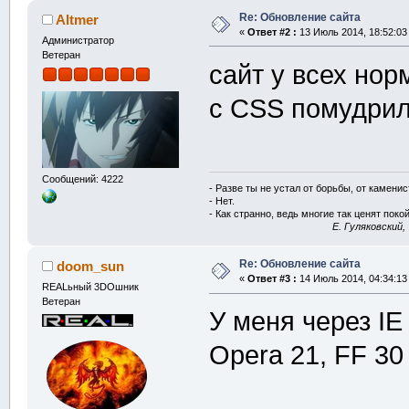
Re: Обновление сайта
Altmer
«
Ответ #2 :
13 Июль 2014, 18:52:03
Администратор
Ветеран
сайт у всех но
с CSS помудрил,
Сообщений: 4222
- Разве ты не устал от борьбы, от камени
- Нет.
- Как странно, ведь многие так ценят покой
E. Гуляковский,
Re: Обновление сайта
doom_sun
«
Ответ #3 :
14 Июль 2014, 04:34:13
REALьный 3DOшник
Ветеран
У меня через IE
Opera 21, FF 30