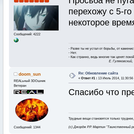
Просьба не пуга
перехожу с 5-го
некоторое врем
Сообщений: 4222
- Разве ты не устал от борьбы, от камени
- Нет.
- Как странно, ведь многие так ценят покой
E. Гуляковский,
Re: Обновление сайта
doom_sun
«
Ответ #1 :
13 Июль 2014, 11:30:56
REALьный 3DOшник
Ветеран
Спасибо что п
Трудные вещи становятся только труднее,
(с) Джордж Р.Р. Мартин "Таинственный р
Сообщений: 1344