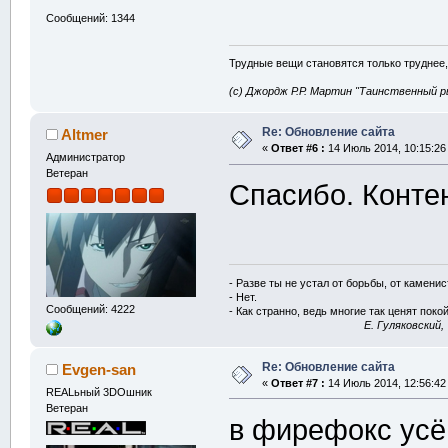
Сообщений: 1344
Трудные вещи становятся только труднее,
(с) Джордж Р.Р. Мартин "Таинственный р
Re: Обновление сайта
Altmer
«
Ответ #6 :
14 Июль 2014, 10:15:26
Администратор
Ветеран
Спасибо. Контен
- Разве ты не устал от борьбы, от камени
- Нет.
Сообщений: 4222
- Как странно, ведь многие так ценят покой
E. Гуляковский,
Re: Обновление сайта
Evgen-san
«
Ответ #7 :
14 Июль 2014, 12:56:42
REALьный 3DOшник
Ветеран
в фирефокс усё