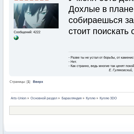
Дохлые в плане
собираешься за
стоит поискать
Сообщений: 4222
- Разве ты не устал от борьбы, от камени
- Нет.
- Как странно, ведь многие так ценят покой
E. Гуляковский,
Страницы: [
1
]
Вверх
Arts-Union
»
Основной раздел
»
Барахляндия
»
Куплю
»
Куплю 3DO