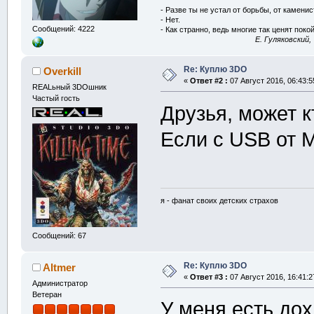
- Разве ты не устал от борьбы, от камени
- Нет.
Сообщений: 4222
- Как странно, ведь многие так ценят покой
E. Гуляковский,
Re: Куплю 3DO
Overkill
«
Ответ #2 :
07 Август 2016, 06:43:5
REALьный 3DOшник
Частый гость
Друзья, может к
Если с USB от 
я - фанат своих детских страхов
Сообщений: 67
Re: Куплю 3DO
Altmer
«
Ответ #3 :
07 Август 2016, 16:41:2
Администратор
Ветеран
У меня есть дох