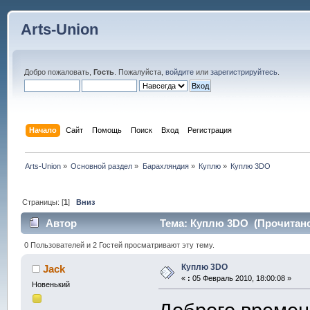
Arts-Union
Добро пожаловать,
Гость
. Пожалуйста,
войдите
или
зарегистрируйтесь
.
Начало
Сайт
Помощь
Поиск
Вход
Регистрация
Arts-Union
»
Основной раздел
»
Барахляндия
»
Куплю
»
Куплю 3DO
Страницы: [
1
]
Вниз
Автор
Тема: Куплю 3DO (Прочитано 
0 Пользователей и 2 Гостей просматривают эту тему.
Куплю 3DO
Jack
«
:
05 Февраль 2010, 18:00:08 »
Новенький