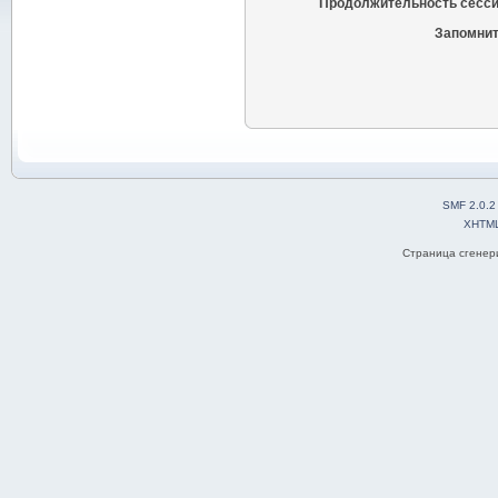
Продолжительность сесси
Запомнит
SMF 2.0.2
XHTM
Страница сгенери