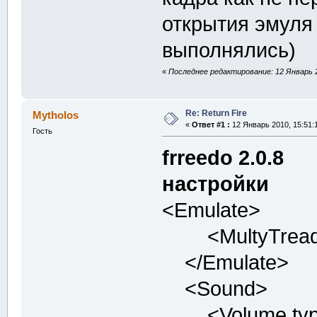
открытия эмуля
выполнялись)
«
Последнее редактирование: 12 Январь 2
Re: Return Fire
Mytholos
«
Ответ #1 :
12 Январь 2010, 15:51:1
Гость
frreedo 2.0.8
настройки
<Emulate>
<MultyTreaded 
</Emulate>
<Sound>
<Volume type="