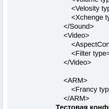
<Velosity type=
<Xchenge type=
</Sound>
<Video>
<AspectControl 
<Filter type="i
</Video>
<ARM>
<Francy type="
</ARM>
Тестовая конф