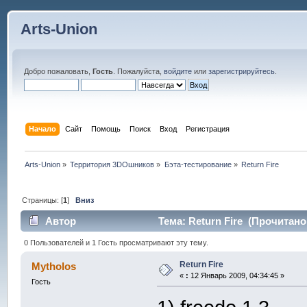
Arts-Union
Добро пожаловать,
Гость
. Пожалуйста,
войдите
или
зарегистрируйтесь
.
Начало
Сайт
Помощь
Поиск
Вход
Регистрация
Arts-Union
»
Территория 3DOшников
»
Бэта-тестирование
»
Return Fire
Страницы: [
1
]
Вниз
Автор
Тема: Return Fire (Прочитано 
0 Пользователей и 1 Гость просматривают эту тему.
Return Fire
Mytholos
«
:
12 Январь 2009, 04:34:45 »
Гость