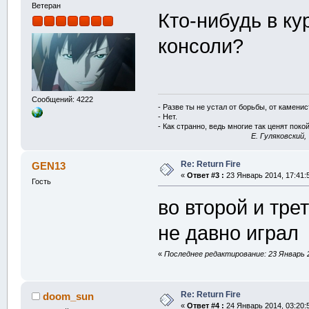
Ветеран
Кто-нибудь в ку
консоли?
Сообщений: 4222
- Разве ты не устал от борьбы, от камени
- Нет.
- Как странно, ведь многие так ценят покой
E. Гуляковский,
Re: Return Fire
GEN13
«
Ответ #3 :
23 Январь 2014, 17:41:
Гость
во второй и тре
не давно играл
«
Последнее редактирование: 23 Январь 
Re: Return Fire
doom_sun
«
Ответ #4 :
24 Январь 2014, 03:20: