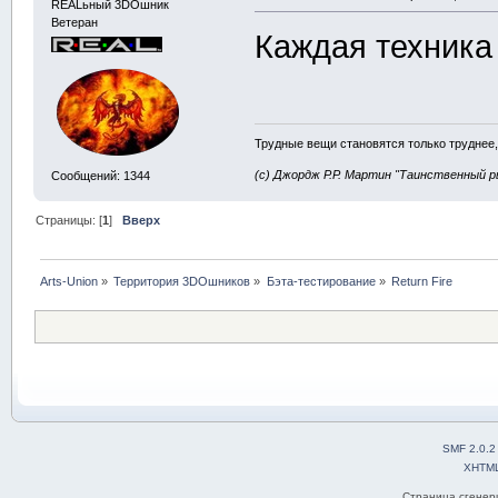
REALьный 3DOшник
Ветеран
Каждая техника
Трудные вещи становятся только труднее,
(с) Джордж Р.Р. Мартин "Таинственный р
Сообщений: 1344
Страницы: [
1
]
Вверх
Arts-Union
»
Территория 3DOшников
»
Бэта-тестирование
»
Return Fire
SMF 2.0.2
XHTM
Страница сгенери