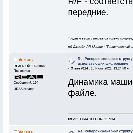
R/F - соответств
передние.
Трудные вещи становятся только труднее,
(с) Джордж Р.Р. Мартин "Таинственный р
Re: Реверсинженеринг структ
Versus
использующих шифрование
REALьный 3DOшник
«
Ответ #114 :
16 Июль 2021, 13:24:50 »
Постоялец
Динамика машин
Сообщений: 194
URSS creator
файле.
IBI VICTORIA UBI CONCORDIA
Re: Реверсинженеринг структ
Versus