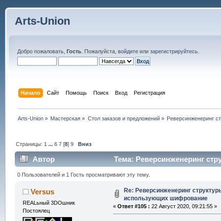
Arts-Union
Добро пожаловать,
Гость
. Пожалуйста,
войдите
или
зарегистрируйтесь
.
Начало
Сайт
Помощь
Поиск
Вход
Регистрация
Arts-Union
»
Мастерская
»
Стол заказов и предложений
»
Реверсинженеринг с
Страницы:
1
...
6
7
[
8
]
9
Вниз
Автор
Тема: Реверсинженеринг стр
раз)
0 Пользователей и 1 Гость просматривают эту тему.
Re: Реверсинженеринг структур
Versus
использующих шифрование
REALьный 3DOшник
«
Ответ #105 :
22 Август 2020, 09:21:55 »
Постоялец