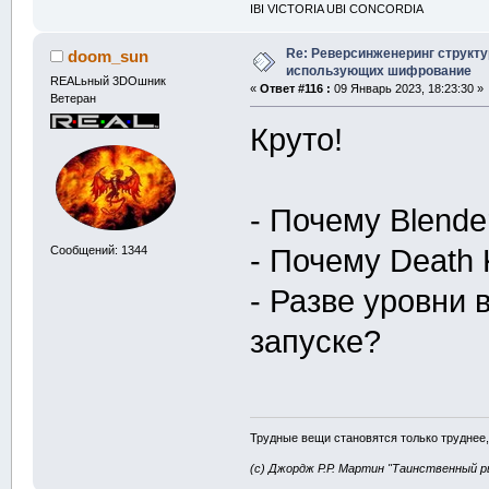
IBI VICTORIA UBI CONCORDIA
Re: Реверсинженеринг структ
doom_sun
использующих шифрование
REALьный 3DOшник
«
Ответ #116 :
09 Январь 2023, 18:23:30 »
Ветеран
Круто!
- Почему Blend
Сообщений: 1344
- Почему Death
- Разве уровни 
запуске?
Трудные вещи становятся только труднее,
(с) Джордж Р.Р. Мартин "Таинственный р