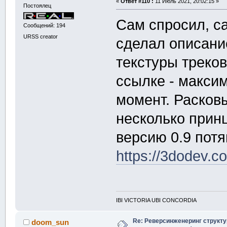
«
Ответ #110 :
11 Июль 2021, 20:02:15 »
Постоялец
Сам спросил, са
Сообщений: 194
URSS creator
сделал описани
текстуры треков
ссылке - макси
момент. Расковы
несколько прин
версию 0.9 потя
https://3dodev.c
IBI VICTORIA UBI CONCORDIA
Re: Реверсинженеринг структ
doom_sun