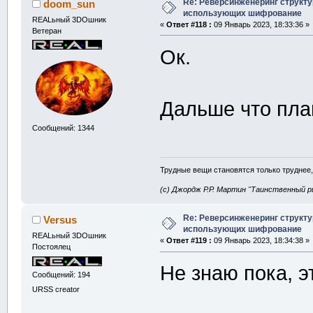
Re: Реверсинженеринг структ
doom_sun
использующих шифрование
REALьный 3DOшник
«
Ответ #118 :
09 Январь 2023, 18:33:36 »
Ветеран
Ок.
Дальше что пл
Сообщений: 1344
Трудные вещи становятся только труднее,
(с) Джордж Р.Р. Мартин "Таинственный р
Re: Реверсинженеринг структ
Versus
использующих шифрование
REALьный 3DOшник
«
Ответ #119 :
09 Январь 2023, 18:34:38 »
Постоялец
Не знаю пока, 
Сообщений: 194
URSS creator