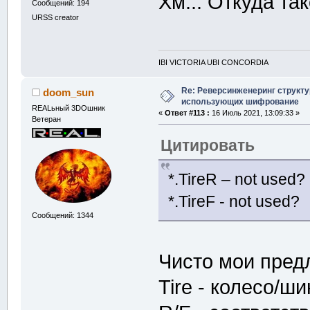
Хм... Откуда та
Сообщений: 194
URSS creator
IBI VICTORIA UBI CONCORDIA
Re: Реверсинженеринг структ
doom_sun
использующих шифрование
REALьный 3DOшник
«
Ответ #113 :
16 Июль 2021, 13:09:33 »
Ветеран
Цитировать
*.TireR – not used?
*.TireF - not used?
Сообщений: 1344
Чисто мои пред
Tire - колесо/ш