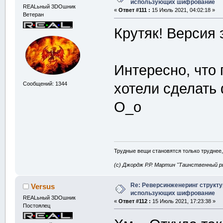
использующих шифрование
REALьный 3DOшник
«
Ответ #111 :
15 Июль 2021, 04:02:18 »
Ветеран
Крутяк! Версия 
Интересно, что
Сообщений: 1344
хотели сделать 
О_о
Трудные вещи становятся только труднее,
(с) Джордж Р.Р. Мартин "Таинственный р
Re: Реверсинженеринг структ
Versus
использующих шифрование
REALьный 3DOшник
«
Ответ #112 :
15 Июль 2021, 17:23:38 »
Постоялец