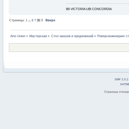
IBI VICTORIA UBI CONCORDIA
Страницы:
1
...
6
7
[
8
]
9
Вверх
Arts-Union
»
Мастерская
»
Стол заказов и предложений
»
Реверсинженеринг с
SMF 2.0.2
XHTM
Страница сгенери