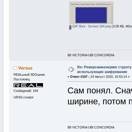
QIP Shot - Screen 104.png
(3.05 КБ, 461
IBI VICTORIA UBI CONCORDIA
Re: Реверсинженеринг структ
Versus
использующих шифрование
REALьный 3DOшник
«
Ответ #107 :
24 Август 2020, 16:53:14 »
Постоялец
Сам понял. Сна
Сообщений: 194
URSS creator
ширине, потом п
IBI VICTORIA UBI CONCORDIA