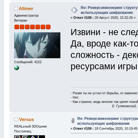
Re: Реверсинженеринг структ
Altmer
использующих шифрование
Администратор
«
Ответ #108 :
28 Август 2020, 15:32:26 »
Ветеран
Извини - не сле
Да, вроде как-т
сложность - дек
Сообщений: 4222
ресурсами игры
- Разве ты не устал от борьбы, от камени
- Нет.
- Как странно, ведь многие так ценят покой
E. Гуляковский,
Re: Реверсинженеринг структур
Versus
использующих шифрование
REALьный 3DOшник
«
Ответ #109 :
18 Сентябрь 2020, 10:19:45
Постоялец