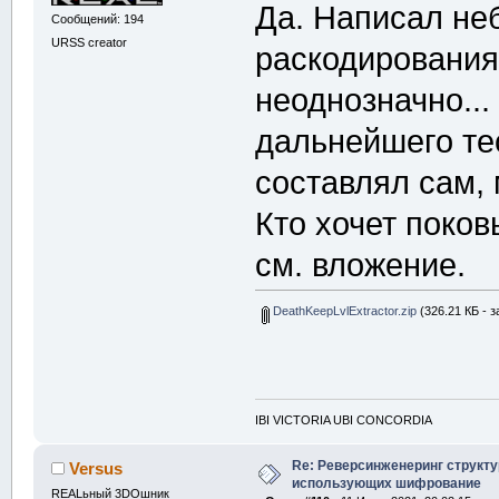
Да. Написал не
Сообщений: 194
URSS creator
раскодирования.
неоднозначно..
дальнейшего те
составлял сам, 
Кто хочет поков
см. вложение.
DeathKeepLvlExtractor.zip
(326.21 КБ - з
IBI VICTORIA UBI CONCORDIA
Re: Реверсинженеринг структ
Versus
использующих шифрование
REALьный 3DOшник