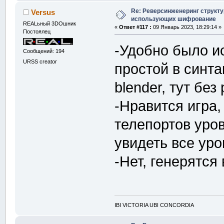
Re: Реверсинженеринг структ
Versus
использующих шифрование
REALьный 3DOшник
«
Ответ #117 :
09 Январь 2023, 18:29:14 »
Постоялец
-Удобно было ис
Сообщений: 194
URSS creator
простой в синта
blender, тут без
-Нравится игра,
телепортов уров
увидеть все уро
-Нет, генерятся
IBI VICTORIA UBI CONCORDIA