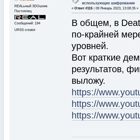
использующих шифрование
REALьный 3DOшник
«
Ответ #115 :
09 Январь 2023, 13:08:35 »
Постоялец
В общем, в Deat
Сообщений: 194
URSS creator
по-крайней мер
уровней.
Вот краткие де
результатов, фи
выложу.
https://www.yo
https://www.yo
https://www.yo