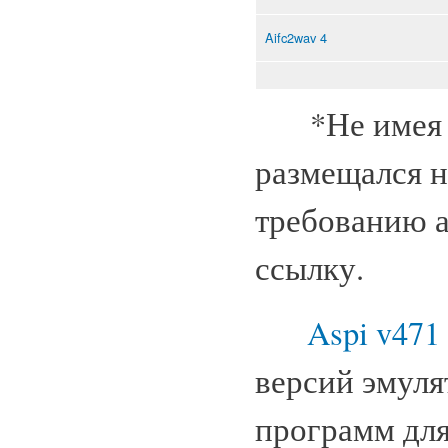
Aifc2wav 4
*Не имея во
размещался н
требованию а
ссылку.
Aspi v471
версий эмуля
программ для