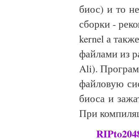
биос) и то н
сборки - рек
kernel а так
файлами из р
Ali). Програ
файловую сис
биоса и зажа
При компиляц
RIPto204