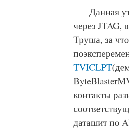
Данная утил
через JTAG, 
Труша, за чт
поэксперемен
TVICLPT
(де
ByteBlasterM
контакты раз
соответству
даташит по 