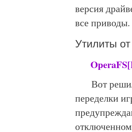
версия драйв
все приводы.
Утилиты от
OperaFS[De
Вот решил п
переделки иг
предупреждаю
отключенном 