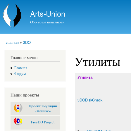
Пер
ос
Arts-Union
со
Обо всем понемногу
Главная
»
3DO
Вы здесь
Утилиты
Главное меню
Главная
Форум
Утилита
Наши проекты
3DODiskCheck
Проект эмуляции
«Феникс»
FreeDO Project