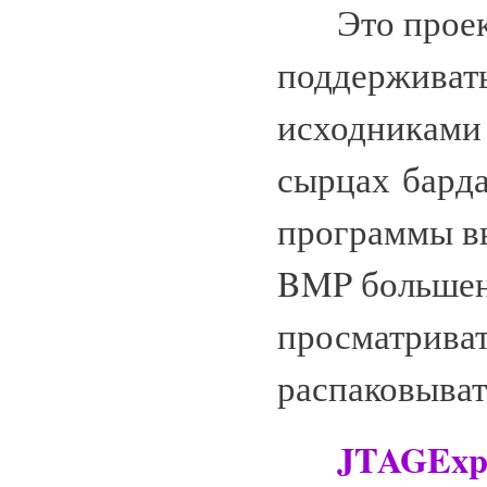
Это проект,
поддерживать
исходниками 
сырцах барда
программы вы
BMP большенс
просматриват
распаковыват
JTAGExpe