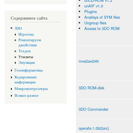
unCD-ROM v1.2
unAIF v1.0
Plugins
Analisys of SYM files
Содержимое сайта
Ungroup files
Access to 3DO ROM
3DO
Игротека
Ремонтируем
джойстики
Техдок
Утилиты
mve2avi24h
Эмуляция
Геоинформатика
Кодирование
информации
3DO ROM-disk
Микроконтроллеры
Всякое-разное
3DO Commander
operafs-1.0b2(src)