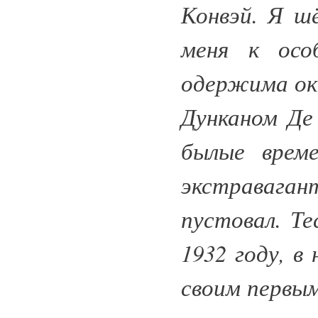
Конвэй. Я шё
меня к осо
одержима ок
Дунканом Де
былые време
экстравага
пустовал. Те
1932 году, в
своим первым