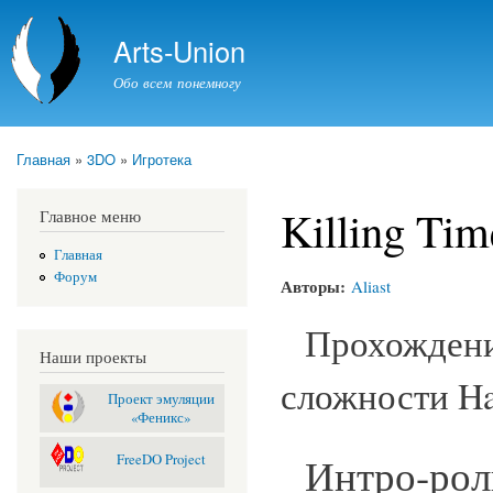
Пер
ос
Arts-Union
со
Обо всем понемногу
Главная
»
3DO
»
Игротека
Вы здесь
Killing Tim
Главное меню
Главная
Форум
Авторы:
Aliast
Прохожден
Наши проекты
сложности Ha
Проект эмуляции
«Феникс»
Интро-рол
FreeDO Project