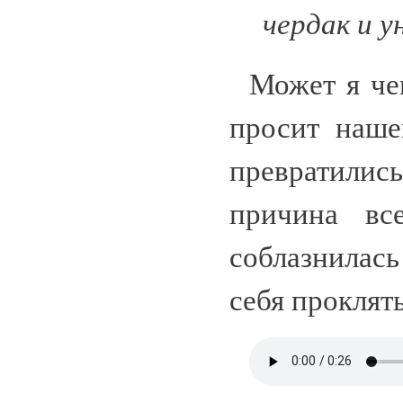
чердак и 
Может я чег
просит наше
превратилис
причина вс
соблазнилась
себя проклять