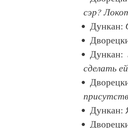
сэр? Локо
Дункан:
Дворецк
Дункан:
сделать ей
Дворецк
присутств
Дункан:
Дворецк