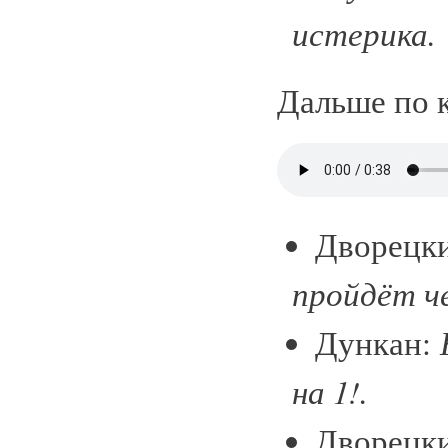
истерика.
Дальше по 
Дворец
пройдёт че
Дункан:
на 1!.
Дворецк