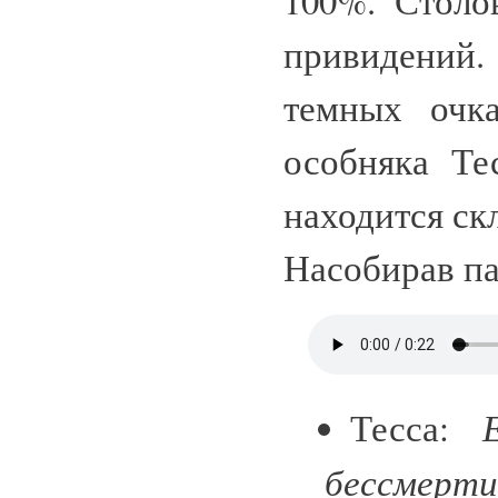
100%. Столо
привидений.
темных очк
особняка Те
находится скл
Насобирав па
Тесса:
бессмерти