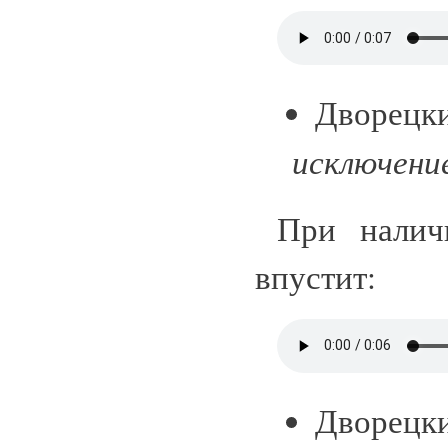
Дворец
исключение
При налич
впустит:
Дворецк