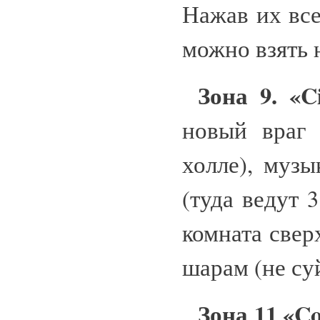
Нажав их все
можно взять 
Зона 9. «C
новый враг 
холле), муз
(туда ведут 
комната свер
шарам (не суй
Зона 11 «Co