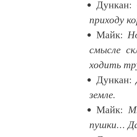
Дункан:
приходу ко
Н
Майк:
смысле с
ходить тр
Дункан:
земле.
М
Майк:
пушки… Д