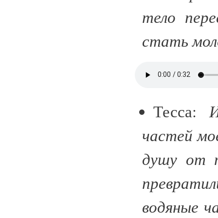
тело пер
стать мол
Тесса:
частей мо
душу от т
преврати
водяные ч