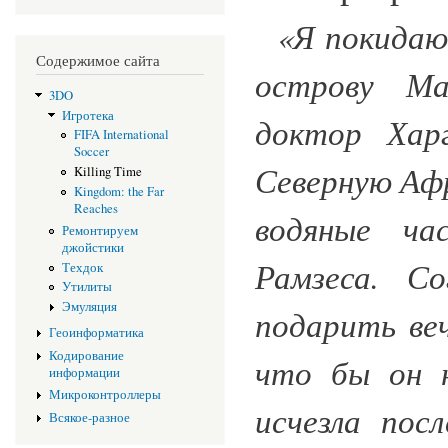
«Я покидаю
Содержимое сайта
острову Ма
3DO
Игротека
доктор Харг
FIFA International
Soccer
Северную Афр
Killing Time
Kingdom: the Far
Reaches
водяные ча
Ремонтируем
джойстики
Рамзеса. С
Техдок
Утилиты
Эмуляция
подарить ве
Геоинформатика
Кодирование
что бы он 
информации
Микроконтроллеры
исчезла пос
Всякое-разное