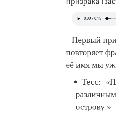
призрака (зас
Первый приз
повторяет фр
её имя мы уж
Тесс: «
различны
острову.»