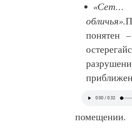
«Сет…
обличья».
П
понятен 
остерегай
разрушен
приближен
помещении.