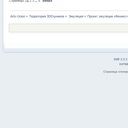
Страницы: [
1
]
2
3
...
5
Вверх
Arts-Union
»
Территория 3DOшников
»
Эмуляция
»
Проект эмуляции «Феникс»,
SMF 2.0.2
XHTM
Страница сгенери