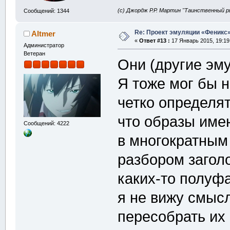
(с) Джордж Р.Р. Мартин "Таинственный р
Сообщений: 1344
Re: Проект эмуляции «Феникс»
Altmer
«
Ответ #13 :
17 Январь 2015, 19:19
Администратор
Ветеран
Они (другие эму
Я тоже мог бы н
четко определя
что образы име
Сообщений: 4222
в многократным 
разбором загол
каких-то полуф
я не вижу смысл
пересобрать их 