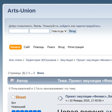
Arts-Union
Добро пожаловать,
Гость
. Пожалуйста,
войдите
или
зарегистрируйтесь
.
Начало
Сайт
Помощь
Поиск
Вход
Регистрация
Arts-Union
»
Территория 3DOшников
»
Эмуляция
»
Проект эмуляции «Феникс»,
Страницы: [
1
]
2
3
...
5
Вниз
Автор
Тема: Проект эмуляции «Фени
0 Пользователей и 1 Гость просматривают эту тему.
Проект эмуляции «Феникс», Ве
Shost
«
:
10 Январь 2015, 17:40:56 »
Бот
Новенький