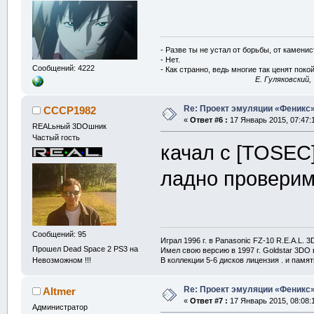
- Разве ты не устал от борьбы, от камени
- Нет.
Сообщений: 4222
- Как странно, ведь многие так ценят покой
E. Гуляковский,
Re: Проект эмуляции «Феникс»
CCCP1982
«
Ответ #6 :
17 Январь 2015, 07:47:
REALьный 3DOшник
Частый гость
качал с [TOSEC] 
ладно проверим
Сообщений: 95
Играл 1996 г. в Panasonic FZ-10 R.E.A.L. 
Прошел Dead Space 2 PS3 на
Имел свою версию в 1997 г. Goldstar 3DO в
В коллекции 5-6 дисков лицензия . и памя
Невозможном !!!
Re: Проект эмуляции «Феникс»
Altmer
«
Ответ #7 :
17 Январь 2015, 08:08:
Администратор