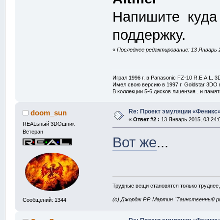
Напишите куда
поддержку.
«
Последнее редактирование: 13 Январь 
Играл 1996 г. в Panasonic FZ-10 R.E.A.L. 
Имел свою версию в 1997 г. Goldstar 3DO в
В коллекции 5-6 дисков лицензия . и памя
Re: Проект эмуляции «Феникс»
doom_sun
«
Ответ #2 :
13 Январь 2015, 03:24:
REALьный 3DOшник
Ветеран
Вот же
...
Трудные вещи становятся только труднее,
(с) Джордж Р.Р. Мартин "Таинственный р
Сообщений: 1344