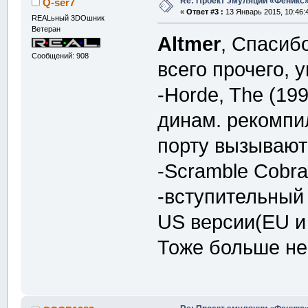
Re: Проект эмуляции «Феникс»
Q-ser7
«
Ответ #3 :
13 Январь 2015, 10:46:
REALьный 3DOшник
Ветеран
Altmer
, Спасиб
Сообщений: 908
всего прочего, 
-Horde, The (199
динам. рекомпи
порту вызывают
-Scramble Cobr
-вступительный 
US версии(EU и 
Тоже больше не