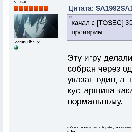
Ветеран
Цитата: SA1982SA1
качал с [TOSEC] 3DO
проверим.
Сообщений: 4222
Эту игру делал
собран через од
указан один, а 
кустарщина как
нормальному.
- Разве ты не устал от борьбы, от камени
- Нет.