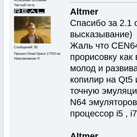
REALьный 3DOшник
Частый гость
Altmer
Спасибо за 2.1 
высказывание)
Жаль что CEN64
Сообщений: 95
Прошел Dead Space 2 PS3 на
прорисовку как
Невозможном !!!
молод и развива
копилир на Qt5
точную эмуляци
N64 эмуляторов
процессор i5 , i
Altmer