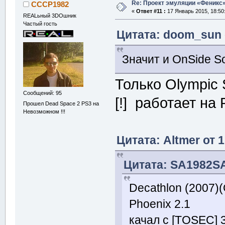
Re: Проект эмуляции «Феникс»
CCCP1982
«
Ответ #11 :
17 Январь 2015, 18:50
REALьный 3DOшник
Частый гость
Цитата: doom_sun 
Значит и OnSide S
Только Olympic 
Сообщений: 95
[!] работает на 
Прошел Dead Space 2 PS3 на
Невозможном !!!
Цитата: Altmer от 
Цитата: SA1982SA
Decathlon (2007)(
Phoenix 2.1
качал с [TOSEC] 3D