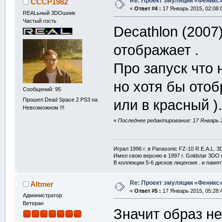
Re: Проект эмуляции «Феникс»
CCCP1982
«
Ответ #4 :
17 Январь 2015, 02:08:
REALьный 3DOшник
Частый гость
Decathlon (2007
отображает .
Про запуск что 
но хотя бы отоб
Сообщений: 95
Прошел Dead Space 2 PS3 на
или в красный )
Невозможном !!!
«
Последнее редактирование: 17 Январь 
Играл 1996 г. в Panasonic FZ-10 R.E.A.L. 
Имел свою версию в 1997 г. Goldstar 3DO в
В коллекции 5-6 дисков лицензия . и памя
Re: Проект эмуляции «Феникс»
Altmer
«
Ответ #5 :
17 Январь 2015, 05:28:
Администратор
Ветеран
Значит образ н