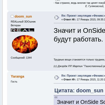
- Как странно, ведь многие так ценят покой
E. Гуляковский,
Re: Проект эмуляции «Феникс»
doom_sun
«
Ответ #8 :
17 Январь 2015, 09:35:
REALьный 3DOшник
Ветеран
Значит и OnSide
будут работать.
Сообщений: 1344
Трудные вещи становятся только труднее,
(с) Джордж Р.Р. Мартин "Таинственный р
Re: Проект эмуляции «Феникс»
Yaranga
«
Ответ #9 :
17 Январь 2015, 11:20:1
Гость
Цитата: doom_sun 
Значит и OnSide So