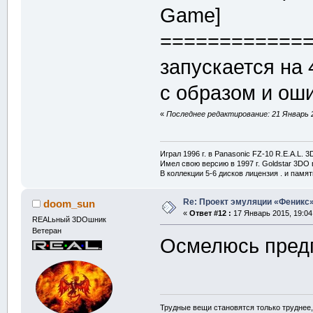
Game]
============
запускается на 
с образом и оши
«
Последнее редактирование: 21 Январь 
Играл 1996 г. в Panasonic FZ-10 R.E.A.L. 
Имел свою версию в 1997 г. Goldstar 3DO в
В коллекции 5-6 дисков лицензия . и памя
Re: Проект эмуляции «Феникс»
doom_sun
«
Ответ #12 :
17 Январь 2015, 19:04
REALьный 3DOшник
Ветеран
Осмелюсь предп
Трудные вещи становятся только труднее,