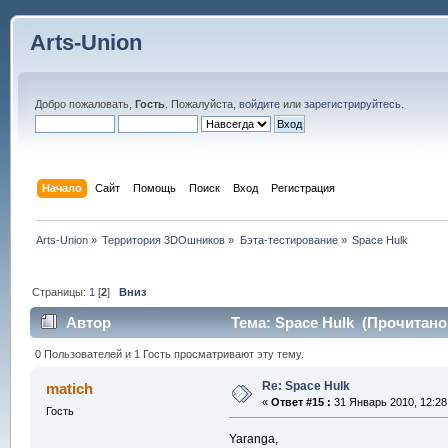
Arts-Union
Добро пожаловать,
Гость
. Пожалуйста,
войдите
или
зарегистрируйтесь
.
Начало
Сайт
Помощь
Поиск
Вход
Регистрация
Arts-Union
»
Территория 3DOшников
»
Бэта-тестирование
»
Space Hulk
Страницы:
1
[
2
]
Вниз
Автор
Тема: Space Hulk (Прочитано 
0 Пользователей и 1 Гость просматривают эту тему.
Re: Space Hulk
matich
«
Ответ #15 :
31 Январь 2010, 12:28
Гость
Yaranga,