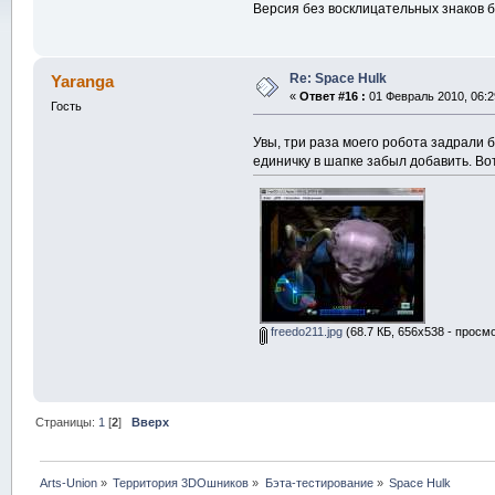
Версия без восклицательных знаков б
Re: Space Hulk
Yaranga
«
Ответ #16 :
01 Февраль 2010, 06:2
Гость
Увы, три раза моего робота задрали б
единичку в шапке забыл добавить. Во
freedo211.jpg
(68.7 КБ, 656x538 - просмо
Страницы:
1
[
2
]
Вверх
Arts-Union
»
Территория 3DOшников
»
Бэта-тестирование
»
Space Hulk