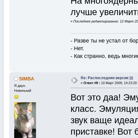
На многоядерны
лучше увеличит
«
Последнее редактирование: 12 Март 200
- Разве ты не устал от б
- Нет.
- Как странно, ведь многие
Re: Распоследняя версия )))
SIMBA
«
Ответ #8 :
10 Март 2009, 14:23:20 
Я даун.
Новенький
Вот это даа! Эм
класс. Эмуляци
звук ваще идеа
приставке! Вот