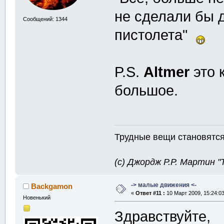
не сделали бы д
Сообщений: 1344
пистолета"
P.S.
Altmer
это 
большое.
Трудные вещи становятся 
(с) Джордж Р.Р. Мартин 
-> малые движения <-
Backgamon
«
Ответ #11 :
10 Март 2009, 15:24:03
Новенький
Здравствуйте,