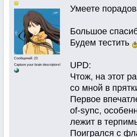
Умеете порадов
Большое спасибо
Будем тестить
Сообщений: 23
UPD:
Capture your brain descriptors!
Чтож, на этот р
со мной в прятк
Первое впечатле
of-sync, особен
лежит в терпим
Поигрался с фл