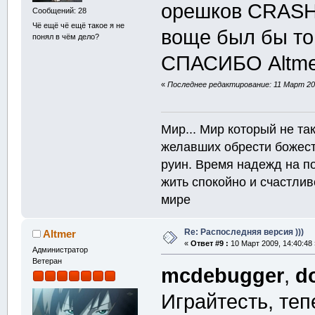
орешков CRASH
Сообщений: 28
Чё ещё чё ещё такое я не
воще был бы то
понял в чём дело?
СПАСИБО Altmer
«
Последнее редактирование: 11 Март 20
Мир... Мир который не т
желавших обрести божест
руин. Время надежд на п
жить спокойно и счастлив
мире
Re: Распоследняя версия )))
Altmer
«
Ответ #9 :
10 Март 2009, 14:40:48 
Администратор
Ветеран
mcdebugger
,
d
Играйтесть, теп