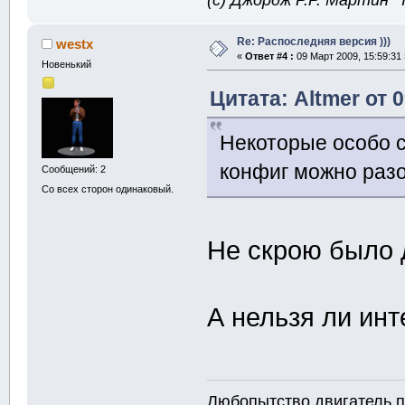
Re: Распоследняя версия )))
westx
«
Ответ #4 :
09 Март 2009, 15:59:31 
Новенький
Цитата: Altmer от 
Некоторые особо 
конфиг можно раз
Сообщений: 2
Со всех сторон одинаковый.
Не скрою было 
А нельзя ли ин
Любопытство двигатель п