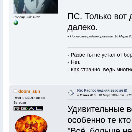
ПС. Только вот 
Сообщений: 4222
далеко.
«
Последнее редактирование: 10 Март 200
- Разве ты не устал от б
- Нет.
- Как странно, ведь многие
Re: Распоследняя версия )))
doom_sun
«
Ответ #10 :
10 Март 2009, 14:57:2
REALьный 3DOшник
Ветеран
Удивительные вс
особенно те кто
"Всё, больше не