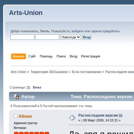
Arts-Union
Добро пожаловать,
Гость
. Пожалуйста,
войдите
или
зарегистрируйтесь
.
Начало
Сайт
Помощь
Поиск
Вход
Регистрация
Arts-Union
»
Территория 3DOшников
»
Бэта-тестирование
»
Распоследняя верс
Страницы: [
1
]
Вниз
Автор
Тема: Распоследняя версия )
0 Пользователей и 5 Гостей просматривают эту тему.
Распоследняя версия )))
Altmer
«
:
08 Март 2009, 14:15:31 »
Администратор
Ветеран