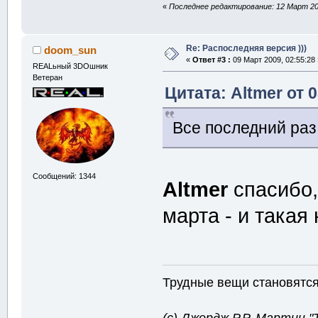
«
Последнее редактирование: 12 Март 200
Re: Распоследняя версия )))
doom_sun
«
Ответ #3 :
09 Март 2009, 02:55:28 
REALьный 3DOшник
Ветеран
Цитата: Altmer от 
Все последний раз
Сообщений: 1344
Altmer
спасибо,
марта - и такая
Трудные вещи становятся 
(с) Джордж Р.Р. Мартин 