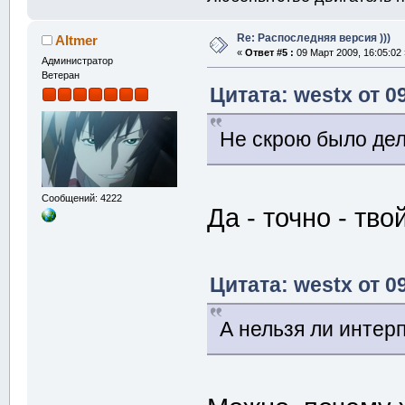
Re: Распоследняя версия )))
Altmer
«
Ответ #5 :
09 Март 2009, 16:05:02 
Администратор
Ветеран
Цитата: westx от 0
Не скрою было де
Сообщений: 4222
Да - точно - тво
Цитата: westx от 0
А нельзя ли интер