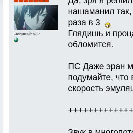
Да, зря я решил
нашаманил так,
раза в 3
Глядишь и проц
Сообщений: 4222
обломится.
ПС Даже эран м
подумайте, что
скорость эмул
++++++++++++
Звук в многопо