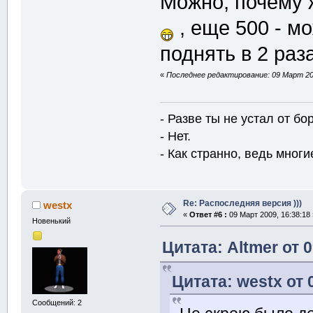
Можно, почему ж
, еще 500 - м
поднять в 2 раза
«
Последнее редактирование: 09 Март 200
- Разве ты не устал от б
- Нет.
- Как странно, ведь многие
Re: Распоследняя версия )))
westx
«
Ответ #6 :
09 Март 2009, 16:38:18 
Новенький
Цитата: Altmer от 
Цитата: westx от 
Сообщений: 2