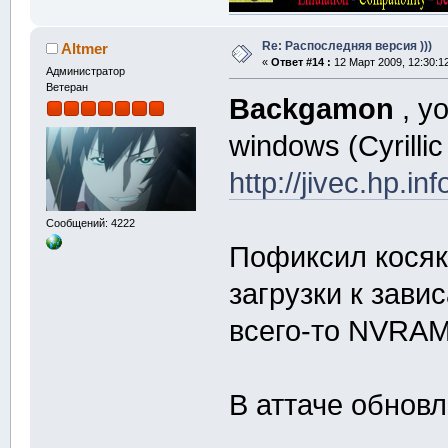
Re: Распоследняя версия )))
Altmer
«
Ответ #14 :
12 Март 2009, 12:30:1
Администратор
Ветеран
Backgamon
, y
windows (Cyrillic
http://jivec.hp.
Сообщений: 4222
Пофиксил косяк
загрузки к зави
всего-то NVRA
В аттаче обнов