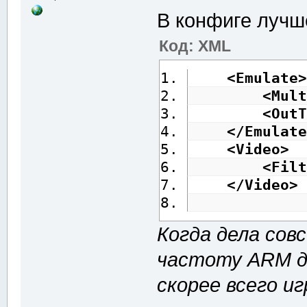
В конфиге лучш
Код: XML
<Emulate
>
<Mult
<OutT
</Emulate
<Video
>
<Filt
</Video
>
Когда дела сов
частоту ARM до
скорее всего и