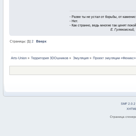
- Разве ты не устал от борьбы, от камени
- Нет.
- Как странно, ведь многие так ценят покой
E. Гуляковский,
Страницы: [
1
]
2
Вверх
Arts-Union
»
Территория 3DOшников
»
Эмуляция
»
Проект эмуляции «Феникс»,
SMF 2.0.2
XHTM
Страница сгенери