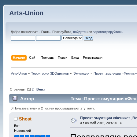
Arts-Union
Добро пожаловать,
Гость
. Пожалуйста,
войдите
или
зарегистрируйтесь
.
Начало
Сайт
Помощь
Поиск
Вход
Регистрация
Arts-Union
»
Территория 3DOшников
»
Эмуляция
»
Проект эмуляции «Феникс»,
Страницы: [
1
]
2
Вниз
Автор
Тема: Проект эмуляции «Фени
0 Пользователей и 2 Гостей просматривают эту тему.
Проект эмуляции «Феникс», Ве
Shost
«
:
08 Май 2015, 20:48:01 »
Бот
Новенький