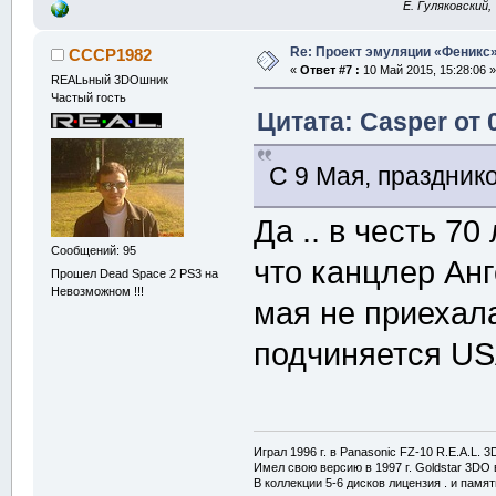
E. Гуляковский,
Re: Проект эмуляции «Феникс»
CCCP1982
«
Ответ #7 :
10 Май 2015, 15:28:06 »
REALьный 3DOшник
Частый гость
Цитата: Casper от 
С 9 Мая, праздник
Да .. в честь 7
Сообщений: 95
что канцлер Ан
Прошел Dead Space 2 PS3 на
Невозможном !!!
мая не приехала
подчиняется US
Играл 1996 г. в Panasonic FZ-10 R.E.A.L. 
Имел свою версию в 1997 г. Goldstar 3DO в
В коллекции 5-6 дисков лицензия . и памя