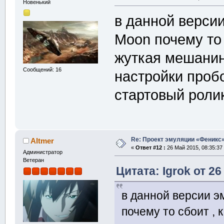
Новенький
в данной версии
Moon почему то 
жуткая мешанина
Сообщений: 16
настройки пробо
стартовый роли
Re: Проект эмуляции «Феникс»
Altmer
«
Ответ #12 :
26 Май 2015, 08:35:37
Администратор
Ветеран
Цитата: Igrok от 26
в данной версии э
почему то сбоит ,