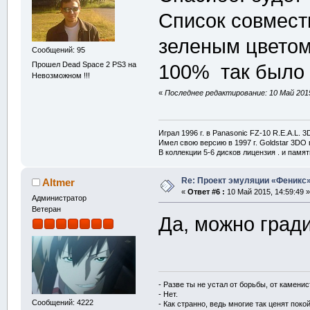
Список совмес
зеленым цветом
Сообщений: 95
Прошел Dead Space 2 PS3 на
100% так было 
Невозможном !!!
«
Последнее редактирование: 10 Май 201
Играл 1996 г. в Panasonic FZ-10 R.E.A.L. 
Имел свою версию в 1997 г. Goldstar 3DO в
В коллекции 5-6 дисков лицензия . и памя
Re: Проект эмуляции «Феникс»
Altmer
«
Ответ #6 :
10 Май 2015, 14:59:49 »
Администратор
Ветеран
Да, можно гради
- Разве ты не устал от борьбы, от камени
- Нет.
Сообщений: 4222
- Как странно, ведь многие так ценят покой