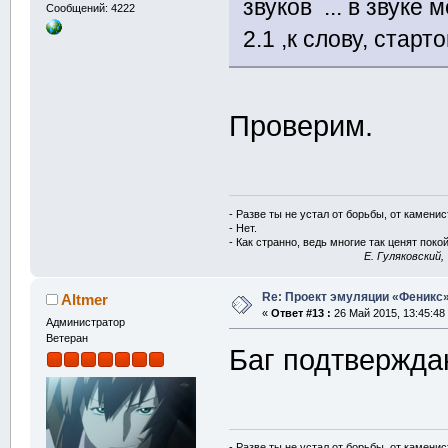
звуков ... в звуке
Сообщений: 4222
2.1 ,к слову, стар
Проверим.
- Разве ты не устал от борьбы, от камени
- Нет.
- Как странно, ведь многие так ценят покой
E. Гуляковский,
Re: Проект эмуляции «Феникс»
Altmer
«
Ответ #13 :
26 Май 2015, 13:45:48
Администратор
Ветеран
Баг подтверждаю
- Разве ты не устал от борьбы, от камени