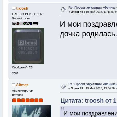
Re: Проект эмуляции «Феникс»
troosh
«
Ответ #8 :
19 Май 2015, 11:43:00 »
FREEDO-DEVELOPER
Частый гость
И мои поздравле
дочка родилас
Сообщений: 73
Э3М
Re: Проект эмуляции «Феникс»
Altmer
«
Ответ #9 :
19 Май 2015, 13:04:36 »
Администратор
Ветеран
Цитата: troosh от 1
И мои поздравления