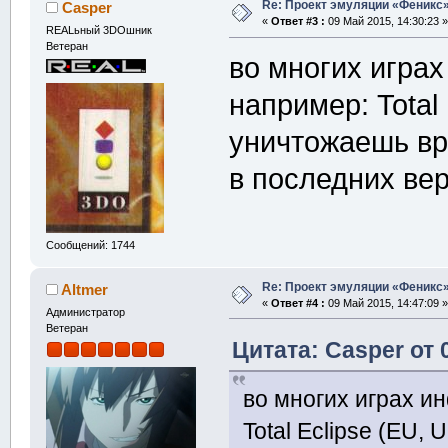
Re: Проект эмуляции «Феникс»
Casper
«
Ответ #3 :
09 Май 2015, 14:30:23 »
REALьный 3DOшник
Ветеран
во многих играх
например: Total
уничтожаешь вр
в последних ве
Сообщений: 1744
Re: Проект эмуляции «Феникс»
Altmer
«
Ответ #4 :
09 Май 2015, 14:47:09 »
Администратор
Ветеран
Цитата: Casper от 
во многих играх ин
Total Eclipse (EU,