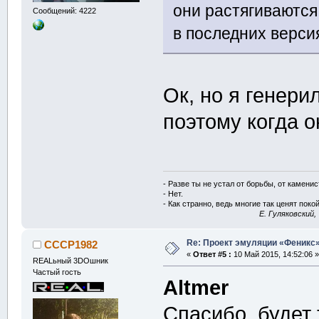
они растягиваются
Сообщений: 4222
в последних верси
Ок, но я генери
поэтому когда о
- Разве ты не устал от борьбы, от камени
- Нет.
- Как странно, ведь многие так ценят покой
E. Гуляковский,
Re: Проект эмуляции «Феникс»
CCCP1982
«
Ответ #5 :
10 Май 2015, 14:52:06 »
REALьный 3DOшник
Частый гость
Altmer
Спасибо. будет 