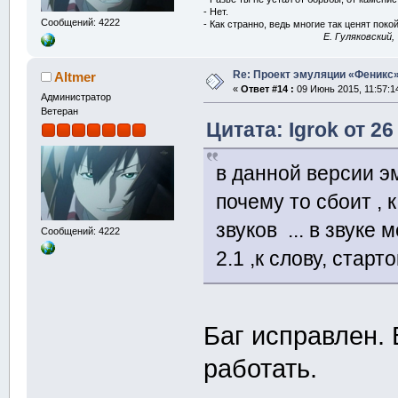
- Нет.
Сообщений: 4222
- Как странно, ведь многие так ценят покой
E. Гуляковский,
Re: Проект эмуляции «Феникс»
Altmer
«
Ответ #14 :
09 Июнь 2015, 11:57:1
Администратор
Ветеран
Цитата: Igrok от 26
в данной версии э
почему то сбоит ,
звуков ... в звуке
Сообщений: 4222
2.1 ,к слову, стар
Баг исправлен.
работать.