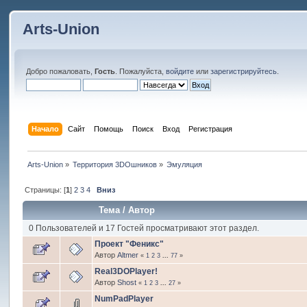
Arts-Union
Добро пожаловать,
Гость
. Пожалуйста,
войдите
или
зарегистрируйтесь
.
Начало
Сайт
Помощь
Поиск
Вход
Регистрация
Arts-Union
»
Территория 3DOшников
»
Эмуляция
Страницы: [
1
]
2
3
4
Вниз
Тема
/
Автор
0 Пользователей и 17 Гостей просматривают этот раздел.
Проект "Феникс"
Автор
Altmer
«
1
2
3
...
77
»
Real3DOPlayer!
Автор
Shost
«
1
2
3
...
27
»
NumPadPlayer