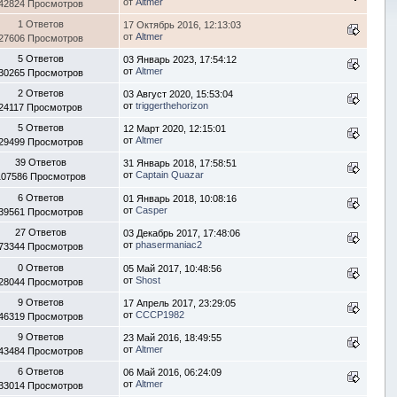
от
Altmer
42824 Просмотров
1 Ответов
17 Октябрь 2016, 12:13:03
от
Altmer
27606 Просмотров
5 Ответов
03 Январь 2023, 17:54:12
от
Altmer
30265 Просмотров
2 Ответов
03 Август 2020, 15:53:04
от
triggerthehorizon
24117 Просмотров
5 Ответов
12 Март 2020, 12:15:01
от
Altmer
29499 Просмотров
39 Ответов
31 Январь 2018, 17:58:51
от
Captain Quazar
107586 Просмотров
6 Ответов
01 Январь 2018, 10:08:16
от
Casper
39561 Просмотров
27 Ответов
03 Декабрь 2017, 17:48:06
от
phasermaniac2
73344 Просмотров
0 Ответов
05 Май 2017, 10:48:56
от
Shost
28044 Просмотров
9 Ответов
17 Апрель 2017, 23:29:05
от
CCCP1982
46319 Просмотров
9 Ответов
23 Май 2016, 18:49:55
от
Altmer
43484 Просмотров
6 Ответов
06 Май 2016, 06:24:09
от
Altmer
33014 Просмотров