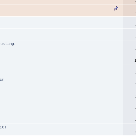
rus Lang.
да!
.6 !