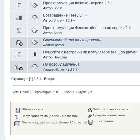
Проект эмуляции Феникс - версия 2.5 !
Автор
Shost
Возвращение FreeDO =)
Автор
Shost
«
1
2
3
»
Проект эмуляции Феникс обновлен до версии 2.4
Автор
Shost
Открытое бета тестирование
Автор
Altmer
Помогите с настройками в эмуляторе real 3do player
Автор
Николай
По поводу эмуленда
Автор
Altmer
«
1
2
3
4
»
Страницы: [
1
]
2
3
4
Вверх
Arts-Union
»
Территория 3DOшников
»
Эмуляция
Обычная тема
Заблокированная тема
Прикрепленная тема
Популярная тема (более 15 ответов)
Голосование
Очень популярная тема (более 25 ответов)