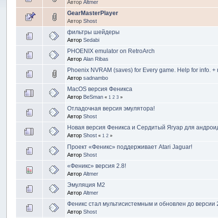
Автор
Altmer
GearMasterPlayer
Автор
Shost
фильтры шейдеры
Автор
Sedabi
PHOENIX emulator on RetroArch
Автор
Alan Ribas
Phoenix NVRAM (saves) for Every game. Help for info. + 
Автор
sadnambo
MacOS версия Феникса
Автор
BeSman
«
1
2
3
»
Отладочная версия эмулятора!
Автор
Shost
Новая версия Феникса и Сердитый Ягуар для андрои
Автор
Shost
«
1
2
»
Проект «Феникс» поддерживает Atari Jaguar!
Автор
Shost
«Феникс» версия 2.8!
Автор
Altmer
Эмуляция М2
Автор
Altmer
Феникс стал мультисистемным и обновлен до версии 2
Автор
Shost