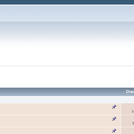
Отв
1