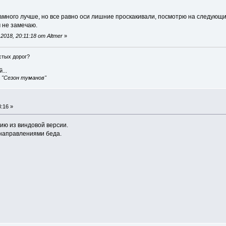
много лучше, но все равно оси лишние проскакивали, посмотрю на следующих 
м не замечаю.
018, 20:11:18 от Altmer
»
истых дорог?
...
, "Сезон туманов"
:16 »
ию из виндовой версии.
 направлениями беда.