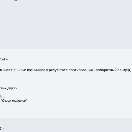
:24 »
авшиеся ошибки возникшие в результате портирования - аппаратный рендер, 
истых дорог?
...
, "Сезон туманов"
7 »