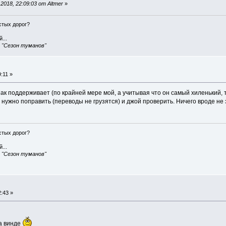
018, 22:09:03 от Altmer
»
истых дорог?
...
, "Сезон туманов"
:11 »
ак поддерживает (по крайней мере мой, а учитывая что он самый хиленький, 
 нужно поправить (переводы не грузятся) и джой проверить. Ничего вроде не
истых дорог?
...
, "Сезон туманов"
:43 »
на винде