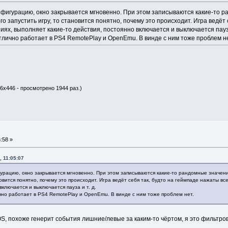
конфигурацию, окно закрывается мгновенно. При этом записываются какие-то 
го запустить игру, то становится понятно, почему это происходит. Игра ведёт
ях, выполняет какие-то действия, постоянно включается и выключается пауза
тлично работает в PS4 RemotePlay и OpenEmu. В винде с ним тоже проблем не
86x446 - просмотрено 1944 раз.)
:58 »
, 11:05:07
игурацию, окно закрывается мгновенно. При этом записываются какие-то рандомные значени
новится понятно, почему это происходит. Игра ведёт себя так, будто на геймпаде нажаты в
включается и выключается пауза и т. д.
чно работает в PS4 RemotePlay и OpenEmu. В винде с ним тоже проблем нет.
S, похоже генерит события лишние/левые за каким-то чёртом, я это фильтров