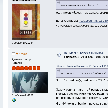
Думаю там проблем особых не будет, Lin
если не ошибаюсь, там цена системни
цена комплекта
https://tjournal.ru/3
«
Последнее редактирование: 21 Январь 
Сообщений: 1744
Re: MacOS версия Феникса
Altmer
«
Ответ #31 :
21 Январь 2018, 20:19
Администратор
Ветеран
Цитата: Captain Quazar от 21 Январь 2018
Хм... странно... теперь глюк "работает"
Этот баг дибо в Qt, либо в MacOS. По
Зато у меня аппаратный рендер тааа
Походу разработчики МакОС ради поп
Сообщений: 4222
наложении следующей текстуры. Сам 
GL_NV_texture_barrier - похоже на 