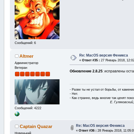
Сообщений: 6
Re: MacOS версия Феникса
Altmer
«
Ответ #35 :
27 Январь 2018, 12:02
Администратор
Ветеран
Обновление 2.8.25
: исправлены ост
- Разве ты не устал от борьбы, от камен
- Нет.
- Как странно, ведь многие так ценят покой
E. Гуляковский
Сообщений: 4222
Re: MacOS версия Феникса
Captain Quazar
«
Ответ #36 :
28 Январь 2018, 11:05:0
Новенький