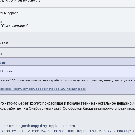
018, 22:20:55 от Altmer
»
истых дорог?
...
, "Сезон туманов"
:17 »
31
0:00
Linux же )
аж за 100тр. переваливала, нет серийного производства, только под заказ для гос учрежд
rossiyskie-kompyutery-elbrus-podesheveli-do-199-tysyach-rubley
го - кто-то берет, корпус покрасивше и покачественней - остальное неважно, 
ход работает - а Эльбрус чем хуже? Со сборкой блока ведь можно справиться
trade.ru/catalogue/kompyutery_apple_mac_pro-
o_xeon_e5_2.7_12_core_64gb_1tb_ssd_dual_firepro_d700_6gb_x2_z0p8000j5-7