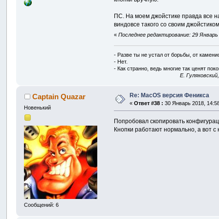
ПС. На моем джойстике правда все на
виндовсе такого со своим джойстико
«
Последнее редактирование: 29 Январь 2
- Разве ты не устал от борьбы, от камен
- Нет.
- Как странно, ведь многие так ценят покой
E. Гуляковский
Re: MacOS версия Феникса
Captain Quazar
«
Ответ #38 :
30 Январь 2018, 14:58
Новенький
Попробовал скопировать конфигурац
Кнопки работают нормально, а вот с
Сообщений: 6