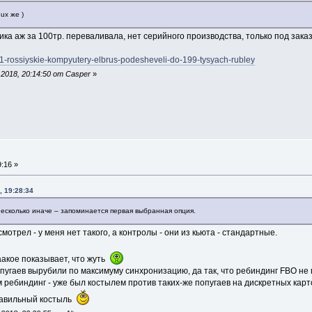
ux же )
ка аж за 100тр. переваливала, нет серийного производства, только под заказ
9451-rossiyskie-kompyutery-elbrus-podesheveli-do-199-tysyach-rubley
2018, 20:14:50 от Casper
»
:16 »
, 19:28:34
 несколько иначе – запоминается первая выбранная опция.
смотрел - у меня нет такого, а контролы - они из кьюта - стандартные.
акое показывает, что жуть
угаев вырубили по максимуму синхронизацию, да так, что ребиндинг FBO не 
ребиндинг - уже был костылем против таких-же попугаев на дискретных карт
правильный костыль