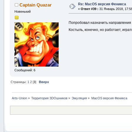
Re: MacOS версия Феникса
Captain Quazar
«
Ответ #39 :
31 Январь 2018, 17:58
Новенький
Попробовал назначить направления 
Костыль, конечно, но работает, игра
Сообщений: 6
Страницы:
1
2
[
3
]
Вверх
Arts-Union
»
Территория 3DOшников
»
Эмуляция
»
MacOS версия Феникса