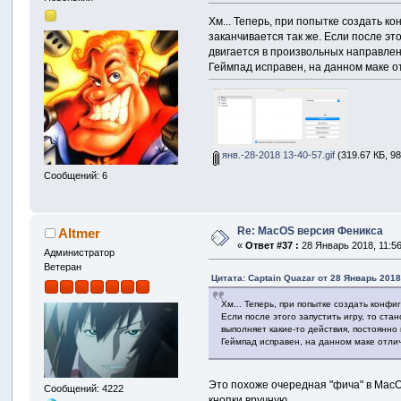
Хм... Теперь, при попытке создать 
заканчивается так же. Если после это
двигается в произвольных направлени
Геймпад исправен, на данном маке о
янв.-28-2018 13-40-57.gif
(319.67 КБ, 9
Сообщений: 6
Re: MacOS версия Феникса
Altmer
«
Ответ #37 :
28 Январь 2018, 11:56
Администратор
Ветеран
Цитата: Captain Quazar от 28 Январь 2018
Хм... Теперь, при попытке создать конф
Если после этого запустить игру, то ста
выполняет какие-то действия, постоянно 
Геймпад исправен, на данном маке отли
Это похоже очередная "фича" в MacO
Сообщений: 4222
кнопки вручную.