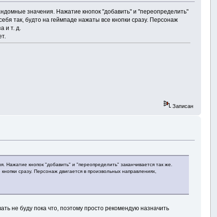
рандомные значения. Нажатие кнопок "добавить" и "переопределить"
 себя так, будто на геймпаде нажаты все кнопки сразу. Персонаж
 и т. д.
т.
Записан
я. Нажатие кнопок "добавить" и "переопределить" заканчивается так же.
се кнопки сразу. Персонаж двигается в произвольных направлениях,
ать не буду пока что, поэтому просто рекомендую назначить