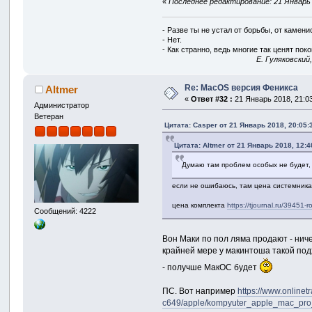
«
Последнее редактирование: 21 Январь 2
- Разве ты не устал от борьбы, от камен
- Нет.
- Как странно, ведь многие так ценят покой
E. Гуляковский
Re: MacOS версия Феникса
Altmer
«
Ответ #32 :
21 Январь 2018, 21:03
Администратор
Ветеран
Цитата: Casper от 21 Январь 2018, 20:05:
Цитата: Altmer от 21 Январь 2018, 12:4
Думаю там проблем особых не будет, 
если не ошибаюсь, там цена системника 
цена комплекта
https://tjournal.ru/39451-
Сообщений: 4222
Вон Маки по пол ляма продают - ниче
крайней мере у макинтоша такой под
- получше МакОС будет
ПС. Вот например
https://www.online
c649/apple/kompyuter_apple_mac_pr