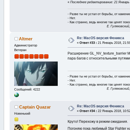
«
Последнее редактирование: 21 Январь 2
- Разве ты не устал от борьбы, от камен
- Нет.
- Как странно, ведь многие так ценят покой
E. Гуляковский
Re: MacOS версия Феникса
Altmer
«
Ответ #33 :
21 Январь 2018, 21:59
Администратор
Ветеран
Расширение GL_NV_texture_barrier М
пара багов с относительными путями
- Разве ты не устал от борьбы, от камен
- Нет.
- Как странно, ведь многие так ценят покой
E. Гуляковский
Сообщений: 4222
Re: MacOS версия Феникса
Captain Quazar
«
Ответ #34 :
22 Январь 2018, 10:52
Новенький
Круто! Перехожу в режим ожидания.
Погоняю пока любимый Star Fighter 