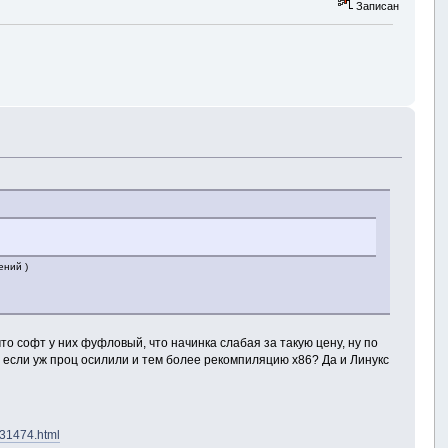
Записан
ений )
что софт у них фуфловый, что начинка слабая за такую цену, ну по
, если уж проц осилили и тем более рекомпиляцию х86? Да и Линукс
31474.html