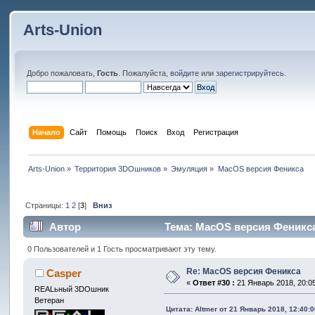
Arts-Union
Добро пожаловать,
Гость
. Пожалуйста,
войдите
или
зарегистрируйтесь
.
Начало
Сайт
Помощь
Поиск
Вход
Регистрация
Arts-Union
»
Территория 3DOшников
»
Эмуляция
»
MacOS версия Феникса
Страницы:
1
2
[
3
]
Вниз
Автор
Тема: MacOS версия Феникса
0 Пользователей и 1 Гость просматривают эту тему.
Re: MacOS версия Феникса
Casper
«
Ответ #30 :
21 Январь 2018, 20:05
REALьный 3DOшник
Ветеран
Цитата: Altmer от 21 Январь 2018, 12:40:0